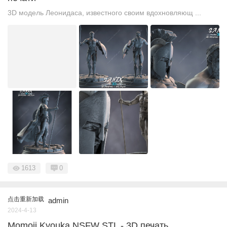
3D модель Леонидаса, известного своим вдохновляющ ...
1613
0
点击重新加载
admin
2024-4-13
Momoji Kyouka NSFW STL - 3D печать