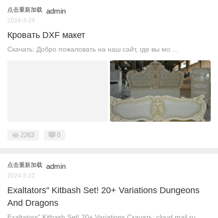
点击重新加载
admin
2024-3-24
Кровать DXF макет
Скачать: Добро пожаловать на наш сайт, где вы мо ...
2263
0
点击重新加载
admin
2024-3-22
Exaltators" Kitbash Set! 20+ Variations Dungeons
And Dragons
Exaltators" Kitbash Set! 20+ Variations Скачать: cloud.mail.ru