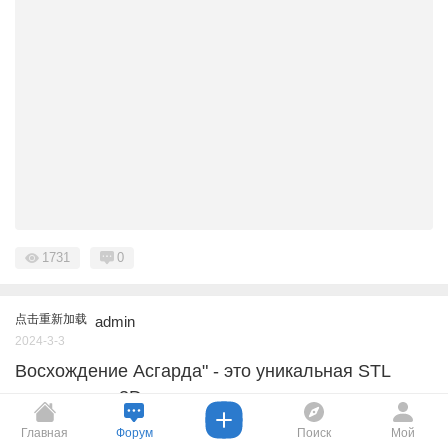
1731
0
点击重新加载
admin
2024-3-3
Восхождение Асгарда" - это уникальная STL
модель для 3D печати
"Восхождение Асгарда" - это уникальная STL модель д ...
Главная
Форум
Поиск
Мой