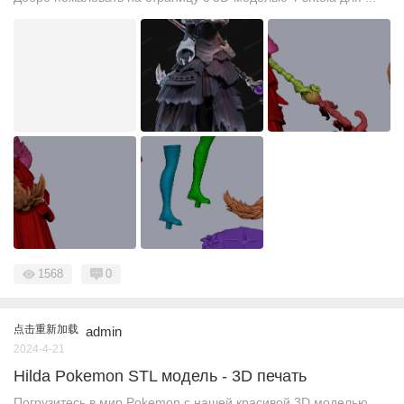
1568
0
点击重新加载
admin
2024-4-21
Hilda Pokemon STL модель - 3D печать
Погрузитесь в мир Pokemon с нашей красивой 3D моделью ...