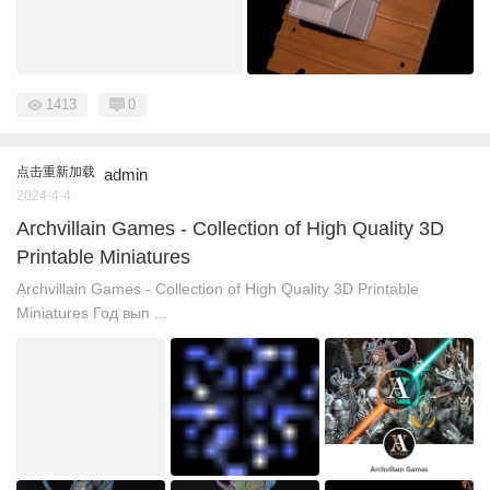
1413
0
点击重新加载
admin
2024-4-4
Archvillain Games - Collection of High Quality 3D
Printable Miniatures
Archvillain Games - Collection of High Quality 3D Printable
Miniatures Год вып ...