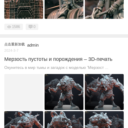
1586
0
点击重新加载
admin
2024-3-7
Мерзость пустоты и порождения – 3D-печать
Окунитесь в мир тьмы и загадок с моделью 'Мерзост ...