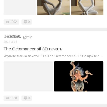
1992
0
点击重新加载
admin
2024-3-14
The Octomancer stl 3D печать
Изучите магию печати 3D с The Octomancer STL! Создайте з ...
1620
0