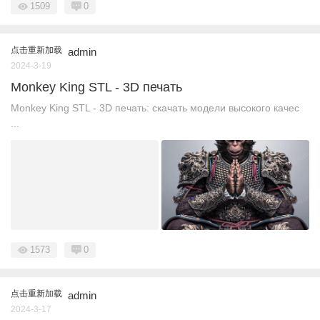
1509
0
点击重新加载
admin
2024-3-19
Monkey King STL - 3D печать
Monkey King STL - 3D печать: скачать модели высокого качес
...
1573
0
点击重新加载
admin
2024-3-17