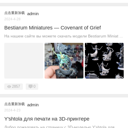
点击重新加载
admin
2024-4-28
Bestiarum Miniatures — Covenant of Grief
На нашем сайте вы можете скачать модели Bestiarum Miniat ...
2857
0
点击重新加载
admin
2024-4-23
Y'shtola для печати на 3D-принтере
Добро пожаловать на страницу с 3D-моделью Y'shtola для ...