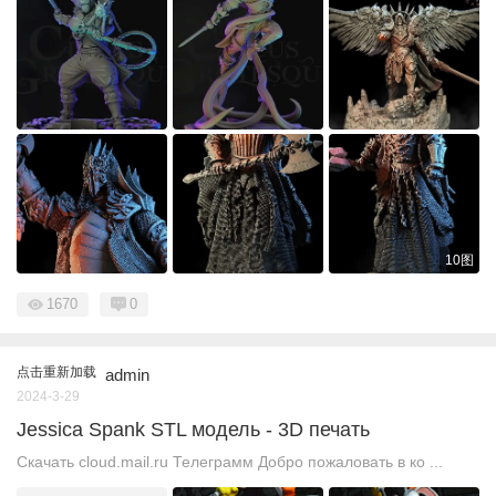
10图
1670
0
点击重新加载
admin
2024-3-29
Jessica Spank STL модель - 3D печать
Скачать cloud.mail.ru Телеграмм Добро пожаловать в ко ...