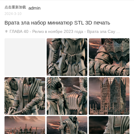
点击重新加载
admin
2024-3-10
Врата зла набор миниатюр STL 3D печать
⚜️ ГЛАВА 40 - Релиз в ноябре 2023 года - Врата зла Сау ...