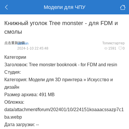
Модели для ЧПУ
Книжный уголок Tree monster - для FDM и
смолы
点击重新加载
admin
Топикстартер
2024-1-10 22:45:48
1591
0
Категории
Заголовок: Tree monster booknook - for FDM and resin
Студия:
Категория: Модели для 3D принтера » Искусство и
дизайн
Размер архива: 491 MB
Обложка:
data/attachment/forum/202401/10/224151koaaacssazp7c1
ba.webp
Дата загрузки:
--