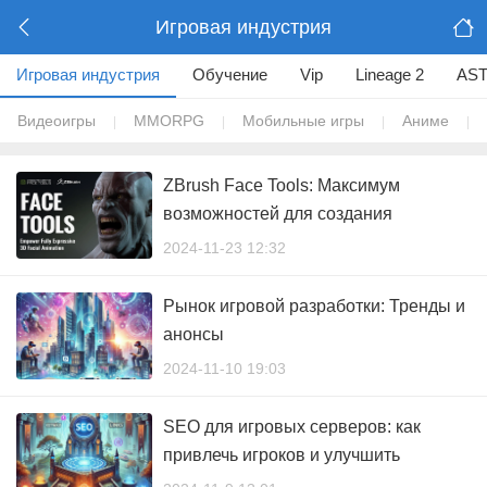
Игровая индустрия
Игровая индустрия
Обучение
Vip
Lineage 2
AST
Видеоигры
MMORPG
Мобильные игры
Аниме
|
|
|
|
ZBrush Face Tools: Максимум
возможностей для создания
реалистичных персонажей
2024-11-23 12:32
Рынок игровой разработки: Тренды и
анонсы
2024-11-10 19:03
SEO для игровых серверов: как
привлечь игроков и улучшить
видимость в поисковиках