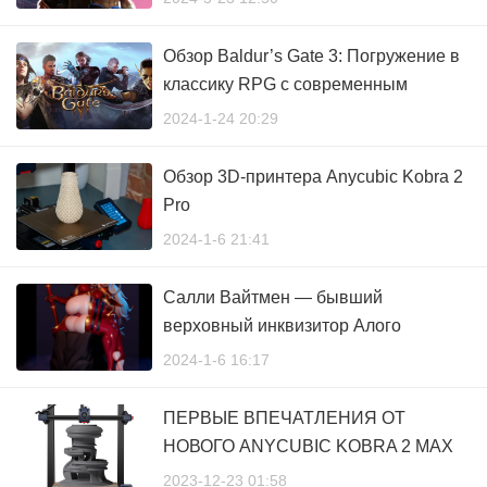
Обзор Baldur’s Gate 3: Погружение в
классику RPG с современным
подходом
2024-1-24 20:29
Обзор 3D-принтера Anycubic Kobra 2
Pro
2024-1-6 21:41
Салли Вайтмен — бывший
верховный инквизитор Алого
Ордена.
2024-1-6 16:17
ПЕРВЫЕ ВПЕЧАТЛЕНИЯ ОТ
НОВОГО ANYCUBIC KOBRA 2 MAX
2023-12-23 01:58