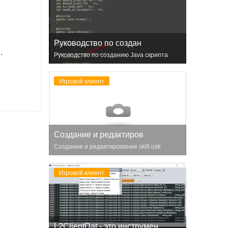
Руководство по создан
.
Руководство по созданию Java скрипта
сервера
Игровой клиент
Создание и редактиров
Создание и редактирование skill.usk
Lineage 2 - Interlude
Игровой клиент
L2ClientDat - это инструмен