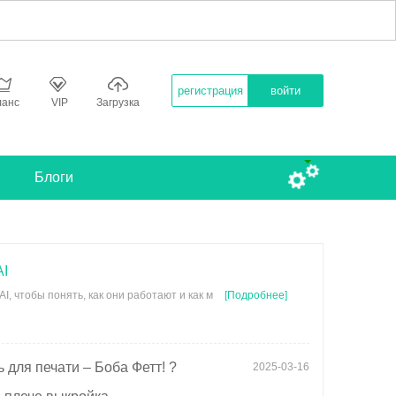
регистрация
войти
ланс
VIP
Загрузка
Блоги
AI
I, чтобы понять, как они работают и как м
[Подробнее]
 для печати – Боба Фетт! ?
2025-03-16