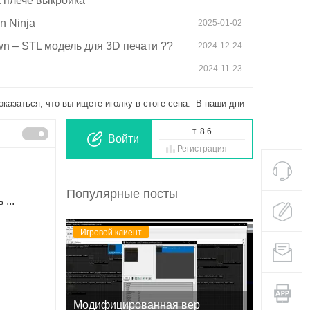
 плече выкройка
n Ninja
2025-01-02
2025-01-11
own – STL модель для 3D печати ??
2024-12-24
2024-11-23
казаться, что вы ищете иголку в стоге сена. В наши дни
т
8.6
Войти
Регистрация
Популярные посты
...
Игровой клиент
Модифицированная вер