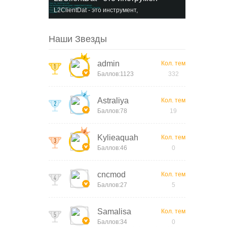
L2ClientDat - это инструмент,
предназначенный дл
Наши Звезды
admin
Кол. тем
Баллов:1123
332
Astraliya
Кол. тем
Баллов:78
19
Kylieaquah
Кол. тем
Баллов:46
0
cncmod
Кол. тем
Баллов:27
5
Samalisa
Кол. тем
Баллов:34
0