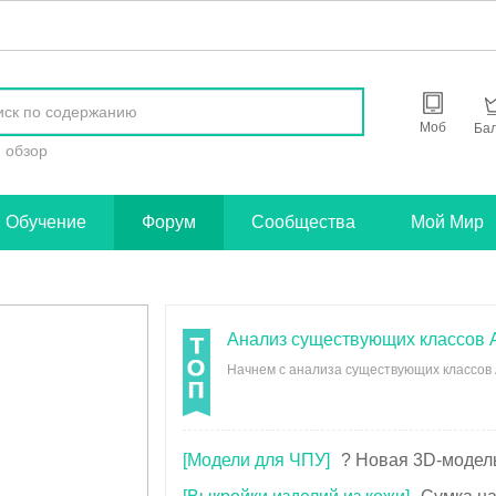
найти
Моб
Ба
обзор
Обучение
Форум
Сообщества
Мой Мир
Aнализ существующих классов 
Начнем с анализа существующих классов A
[Модели для ЧПУ]
? Новая 3D-модель