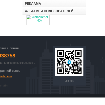
РЕКЛАМА
АЛЬБОМЫ ПОЛЬЗОВАТЕЛЕЙ
Warhammer 40k
(10)
рячая линия
638758
дельника по воскресенье с
 23:00
ратной связь
artace.ru
QR-код
нлайн