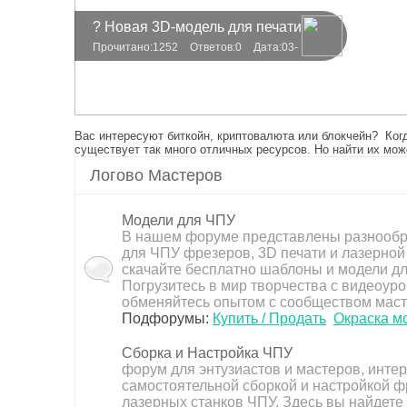
чес
? Новая 3D-модель для печати
ки
Прочитано:1252
Ответов:0
Дата:03-
– Боба Фетт! ?
й
16
сек
то
Вас интересуют биткойн, криптовалюта или блокчейн? Когд
р
существует так много отличных ресурсов. Но найти их мож
Логово Мастеров
Модели для ЧПУ
В нашем форуме представлены разнообр
для ЧПУ фрезеров, 3D печати и лазерной 
скачайте бесплатно шаблоны и модели дл
Погрузитесь в мир творчества с видеоуро
Сумка на плече выкройка
обменяйтесь опытом с сообществом маст
Подфорумы:
Купить / Продать
Окраска м
Прочитано:1586
Ответов:0
Дата:01-
11
Сборка и Настройка ЧПУ
форум для энтузиастов и мастеров, инт
самостоятельной сборкой и настройкой 
лазерных станков ЧПУ. Здесь вы найдете