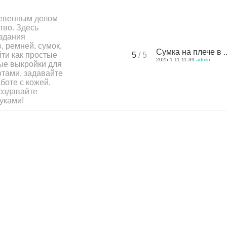
ожевенным делом
тво. Здесь
здания
, ремней, сумок,
Сумка на плече в ..
йти как простые
5
/ 5
2025-1-11 11:39
admin
ные выкройки для
отами, задавайте
боте с кожей,
оздавайте
уками!