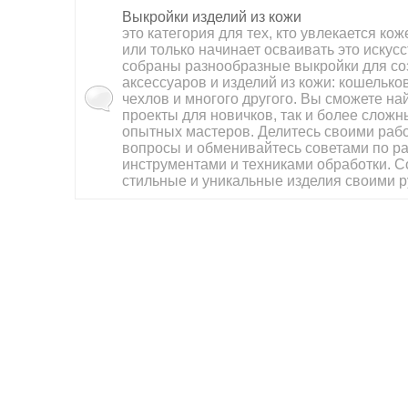
Выкройки изделий из кожи
? Santa Art the Clown – STL
это категория для тех, кто увлекается к
или только начинает осваивать это искусс
Прочитано:1789
Ответов:0
Дата:12-
модель для 3D печати ??
собраны разнообразные выкройки для со
24
аксессуаров и изделий из кожи: кошельков
чехлов и многого другого. Вы сможете на
проекты для новичков, так и более слож
опытных мастеров. Делитесь своими раб
вопросы и обменивайтесь советами по ра
инструментами и техниками обработки. С
стильные и уникальные изделия своими р
ZBrush Face Tools
Прочитано:2145
Ответов:0
Дата:11-
23