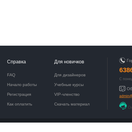
Го
Справка
Для новичков
638
FAQ
Для дизайнеров
С поне
9:00 до
Начало работы
Учебные курсы
Об
Регистрация
VIP-членство
admin@
Как оплатить
Скачать материал
О
Powered by
Discuz!
X3.5
© 2001-2021
Comsenz Inc.