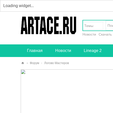
Темы
Новости
Скачать
Главная
Новости
Lineage 2
»
Форум
›
Логово Мастеров
art
ace
.ru
-
тв
ор