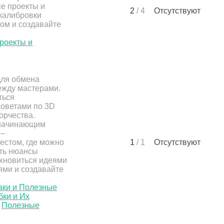
е проекты и
2
/ 4
Отсутствуют
 калибровки
ом и создавайте
роекты и
для обмена
ежду мастерами.
ться
оветами по 3D
орчества.
 начинающим
 –
естом, где можно
1
/ 1
Отсутствуют
ить нюансы
охновиться идеями
ями и создавайте
ки и Полезные
ки и Их
Полезные