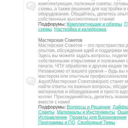
комплектующих, полезные советы, готовы
схемы, а также решения для настройки и
оборудования. Общайтесь, делитесь опыт
собственные высокоточные станки!
Подфорумы:
Комплектующие и обзоры
П
схемы
Настройка и калибровка
Мастерская Советов
Мастерская Советов – это пространство 
опытом, обсуждения идей и поддержки м
3D-модель Assassin Ninja
Здесь вы можете задать вопросы, подели
Прочитано:1634
Ответов:0
Дата:01-
собственными открытиями и полезными с
02
печати, ЧПУ обработке и другим видам тв
Независимо от вашего уровня – будь вы
мастером или опытным профессионалом
&quot;Мастерская Советов&quot; станет м
найти ответы на важные вопросы, обсуд
материалов и оборудования и просто вд
коллег. Присоединяйтесь, делитесь знани
вместе с нами!
Подфорумы:
Вопросы и Решения
Лайфха
Советы
Материалы и Инструменты
Ошиб
Исправление
Проекты для Вдохновения
Программы и ПО
Свободные Темы