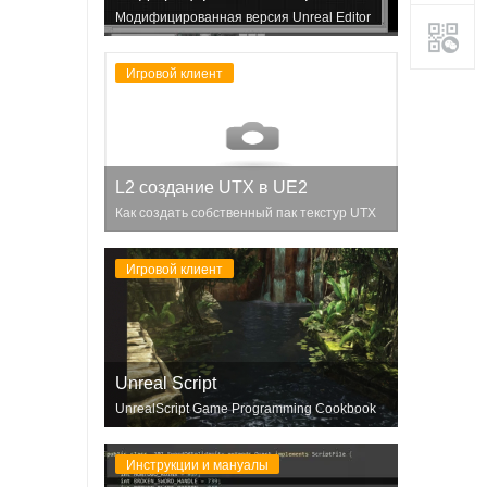
Модифицированная версия Unreal Editor
Добавилин
Игровой клиент
L2 создание UTX в UE2
Как создать собственный пак текстур UTX
[gdplyr
Игровой клиент
Unreal Script
UnrealScript Game Programming Cookbook
picГод: 2013 Автор: Dave Voyles
Инструкции и мануалы