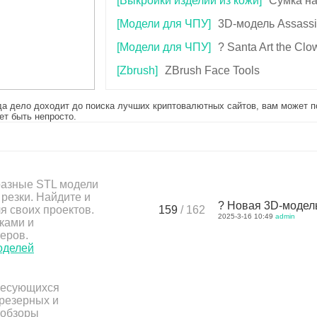
[Выкройки изделий из кожи]
Сумка на
[Модели для ЧПУ]
3D-модель Assassi
[Модели для ЧПУ]
? Santa Art the Cl
[Zbrush]
ZBrush Face Tools
а дело доходит до поиска лучших криптовалютных сайтов, вам может по
ет быть непросто.
азные STL модели
резки. Найдите и
? Новая 3D-модель 
я своих проектов.
159
/ 162
2025-3-16 10:49
admin
ками и
еров.
оделей
ересующихся
фрезерных и
 обзоры