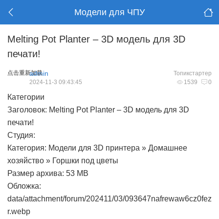
Модели для ЧПУ
Melting Pot Planter – 3D модель для 3D
печати!
点击重新加载
admin
Топикстартер
2024-11-3 09:43:45
1539
0
Категории
Заголовок: Melting Pot Planter – 3D модель для 3D
печати!
Студия:
Категория: Модели для 3D принтера » Домашнее
хозяйство » Горшки под цветы
Размер архива: 53 MB
Обложка:
data/attachment/forum/202411/03/093647nafrewaw6cz0fez
r.webp