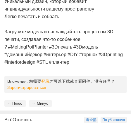
Уникальный дизайн, который добавит
индивидуальности вашему пространству
Легко печатать и собрать
Загрузите модель и наслаждайтесь процессом 3D
печати, создавая что-то особенное!
? #MeltingPotPlanter #3Dпечать #3Dмодель
#домашнийдекор #интерьер #DIY #горшок #3Dprinting
#interiordesign #STL #плантер
Вложения:
您需要
登录
才可以下载或查看附件。没有账号？
Зарегистрироваться
Плюс
Минус
ВсёОтветить
看全部
По убыванию