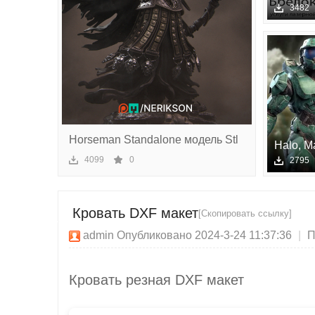
чес
авто
3482
ки
й
сек
то
р
Horseman Standalone модель Stl
Halo, M
д
- STL м
4099
0
2795
Кровать DXF макет
[Скопировать ссылку]
admin
Опубликовано 2024-3-24 11:37:36
|
П
Кровать резная DXF макет