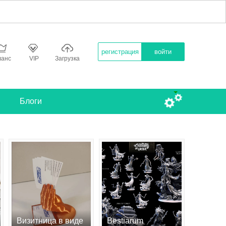
регистрация
войти
ланс
VIP
Загрузка
Блоги
Визитница в виде
Bestiarum