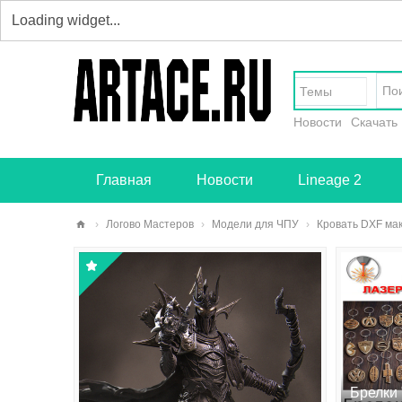
Темы
Новости
Скачать
Главная
Новости
Lineage 2
›
Логово Мастеров
›
Модели для ЧПУ
›
Кровать DXF ма
art
ace
.ru
-
тв
ор
Брелки