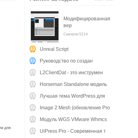
Модифицированная
вер
Скачали:5214
Unreal Script
Руководство по создан
L2ClientDat - это инструмен
Horseman Standalone модель
Stl д
Лучшая тема WordPress для
Image 2 Mesh (обновление Pro
v
Модуль WGS VMware Whmcs
V4.0.2 о
ли для
UiPress Pro - Современная т