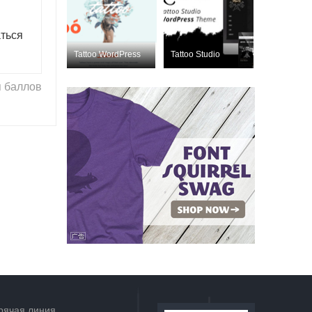
ться
Tattoo WordPress
Tattoo Studio
Nulled
Nulled
ThemeForest 1999
ThemeForest
 баллов
2260020
рячая линия