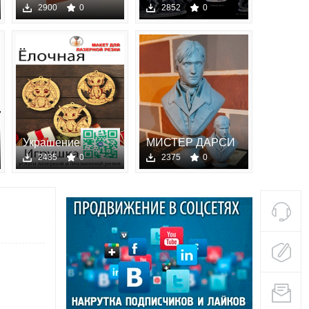
руки
Miniatures —
2900
0
2852
0
Covenant of Grie
Украшение
МИСТЕР ДАРСИ
рождествен
ГОРДОСТЬ
2435
0
2375
0