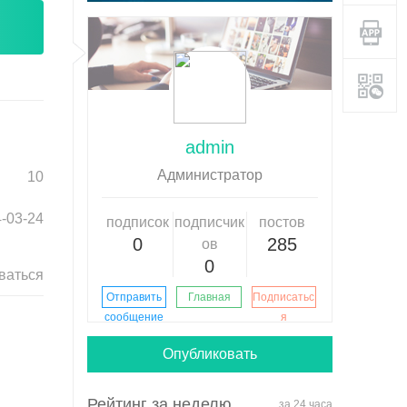
admin
Aдминистратор
10
-03-24
подписок
подписчик
постов
0
285
ов
0
ваться
Отправить
Главная
Подписатьс
сообщение
я
Опубликовать
Рейтинг за неделю
за 24 часа