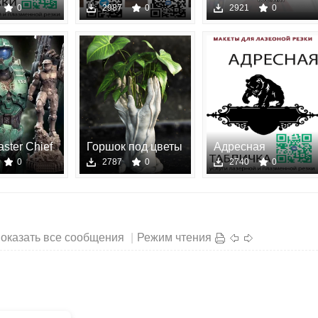
планшет
модели для 3D пе
0
2987
0
2921
0
aster Chief
Горшок под цветы
Адресная
одель
stl - 3D
табличка - Ме
0
2787
0
2740
0
оказать все сообщения
|
Режим чтения