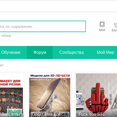
найти
Моб
Ба
обзор
Обучение
Форум
Сообщества
Мой Мир
кет
 "Логотипы
Подставка для
Fuck You STL