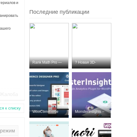
териалов и
Последние публикации
ланировать
вашего
Rank Math Pro —
? Новая 3D-
премиум SEO-пл
модель для пе
Жалоба
ся к списку
WooCommerce
MonsterInsights –
Designer Pro
Лучший плаг
Nulled
 режим