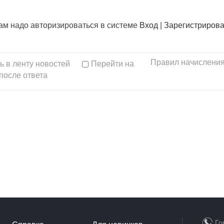
вам надо авторизироваться в системе
Вход
|
Зарегистрирова
Правил начисления
ь в ленту новостей
Перейти на
после ответа
Го