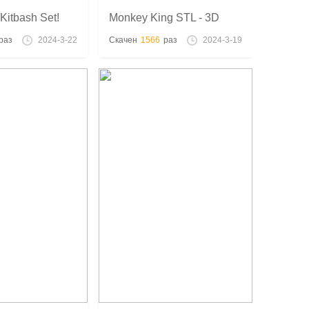
 Kitbash Set!
Monkey King STL - 3D
ions Dungeons
печать
раз
2024-3-22
Скачен
1566
раз
2024-3-19
ns