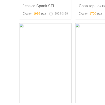
Jessica Spank STL
Сова горшок п
модель - 3D печать
STL модель
Скачен
1916
раз
2024-3-29
Скачен
1700
раз