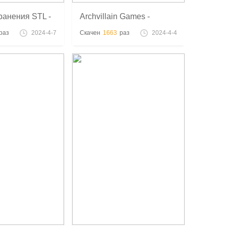
ранения STL -
Archvillain Games -
Collection of High Quality
раз
2024-4-7
Скачен
1663
раз
2024-4-4
3D Printable Miniatures