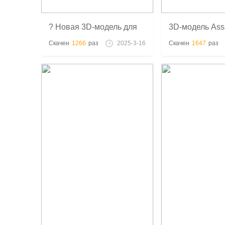
? Новая 3D-модель для
3D-модель Assa
печати – Боба Фетт! ?
Скачен
1266
раз
2025-3-16
Скачен
1647
раз