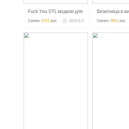
Fuck You STL модели для
Визитница в в
3D печати
STL модель 3D
Скачен
2913
раз
2024-5-3
Скачен
2891
раз