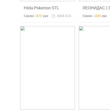
Hilda Pokemon STL
ЛЕОНИДАС ( 
модель - 3D печать
спартанцев) - 
Скачен
1679
раз
2024-4-21
Скачен
1606
раз
3D-печати