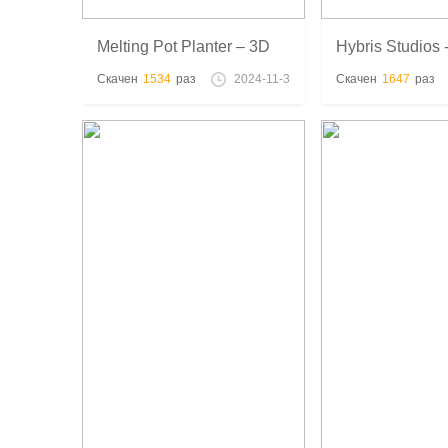
Melting Pot Planter – 3D
Hybris Studios 
модель для 3D печати!
3D принт
Скачен
1534
раз
2024-11-3
Скачен
1647
раз