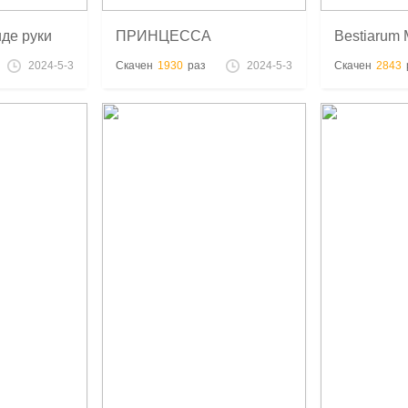
иде руки
ПРИНЦЕССА
Bestiarum 
 печать
ДЖЕССИКА-РАБЫНЯ stl
Covenant of
2024-5-3
Скачен
1930
раз
2024-5-3
Скачен
2843
модель