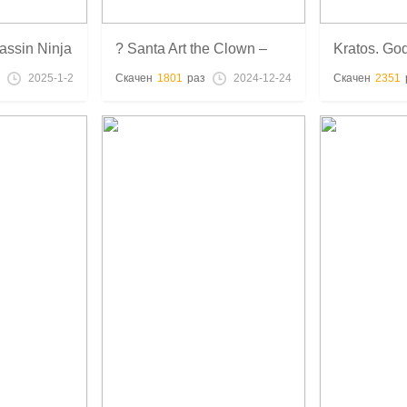
ssin Ninja
? Santa Art the Clown –
Kratos. Go
STL модель для 3D
3D-файл
2025-1-2
Скачен
1801
раз
2024-12-24
Скачен
2351
печати ??