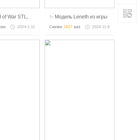
d of War STL,
✨ Модель Leneth из игры
Valkyrie Profile ✨
раз
2024-1-11
Скачен
1827
раз
2024-11-8