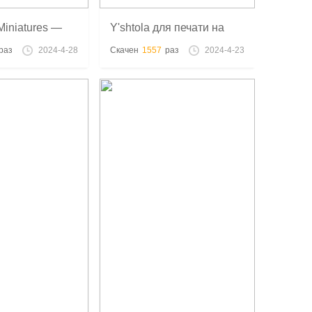
Miniatures —
Y'shtola для печати на
 Grief
3D-принтере
раз
2024-4-28
Скачен
1557
раз
2024-4-23