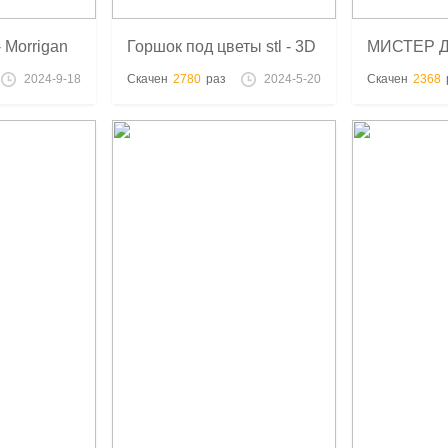
- Morrigan
Горшок под цветы stl - 3D
МИСТЕР 
печать
ГОРДОСТЬ
2024-9-18
Скачен
2780
раз
2024-5-20
Скачен
2368
ПРЕДУБЕЖ
модель