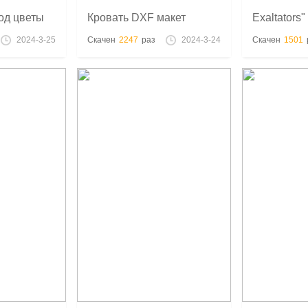
од цветы
Кровать DXF макет
Exaltators"
20+ Variat
2024-3-25
Скачен
2247
раз
2024-3-24
Скачен
1501
And Drago