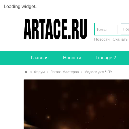
Темы
Новости
Скачать
Главная
Новости
Lineage 2
»
Форум
›
Логово Мастеров
›
Модели для ЧПУ
art
ace
.ru
-
тв
ор