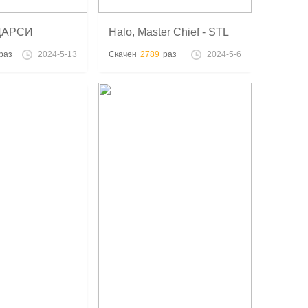
ДАРСИ
Halo, Master Chief - STL
 И
модель
раз
2024-5-13
Скачен
2789
раз
2024-5-6
ДЕНИЕ - stl