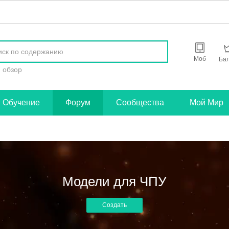
найти
Моб
Ба
обзор
Обучение
Форум
Сообщества
Мой Мир
Модели для ЧПУ
Создать