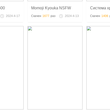
300
Momoji Kyouka NSFW
Система х
модель для
STL - 3D печать
3D печать
2024-4-17
Скачен
1677
раз
2024-4-13
Скачен
1406