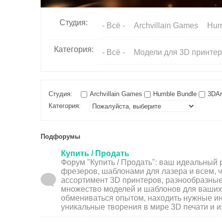
чес
ки
Студия:
- Всё -
Archvillain Games
Hum
й
сек
Категория:
- Всё -
Модели для 3D принте
то
р
Студия:
Archvillain Games
Humble Bundle
3DArt
Категория:
Подфорумы
Купить / Продать
Форум "Купить / Продать": ваш идеальный
фрезеров, шаблонами для лазера и всем, ч
ассортимент 3D принтеров, разнообразные
множество моделей и шаблонов для ваших 
обмениваться опытом, находить нужные ин
уникальные творения в мире 3D печати и и