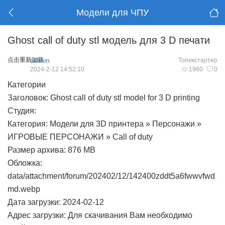
Модели для ЧПУ
Ghost call of duty stl модель для 3 D печати
点击重新加载
admin
Топикстартер
2024-2-12 14:52:10
1960
0
Категории
Заголовок: Ghost call of duty stl model for 3 D printing
Студия:
Категория: Модели для 3D принтера » Персонажи »
ИГРОВЫЕ ПЕРСОНАЖИ » Сall of duty
Размер архива: 876 MB
Обложка:
data/attachment/forum/202402/12/142400zddt5a6fwwvfwd
md.webp
Дата загрузки: 2024-02-12
Адрес загрузки: Для скачивания Вам необходимо