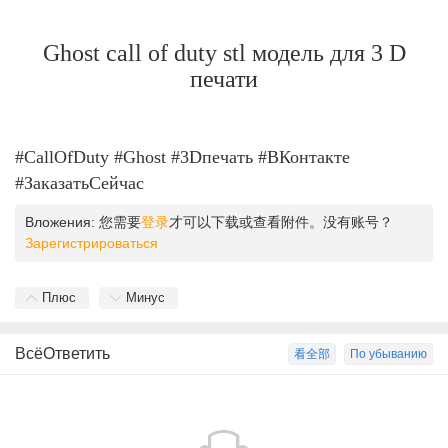
Ghost call of duty stl модель для 3 D
печати
#CallOfDuty #Ghost #3Dпечать #ВКонтакте
#ЗаказатьСейчас
Вложения:
您需要
登录
才可以下载或查看附件。没有账号？
Зарегистрироваться
Плюс
Минус
ВсёОтветить
看全部
По убыванию