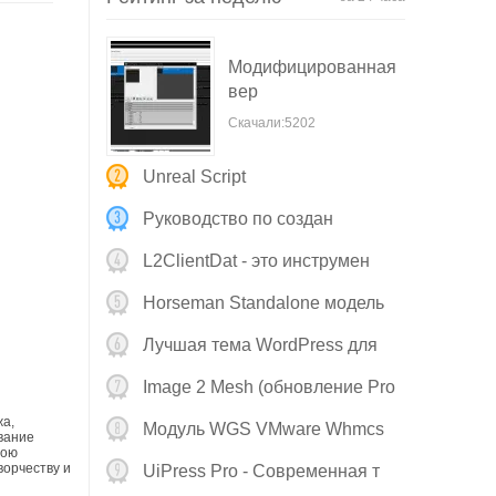
Модифицированная
вер
Скачали:5202
Unreal Script
Руководство по создан
L2ClientDat - это инструмен
Horseman Standalone модель
Stl д
Лучшая тема WordPress для
Image 2 Mesh (обновление Pro
v
жа,
Модуль WGS VMware Whmcs
вание
вою
V4.0.2 о
ворчеству и
UiPress Pro - Современная т