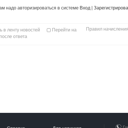
вам надо авторизироваться в системе
Вход
|
Зарегистрирова
Правил начисления
ь в ленту новостей
Перейти на
после ответа
Го