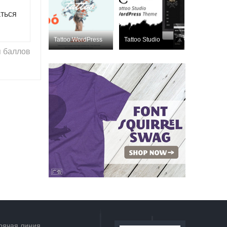
ться
Tattoo WordPress
Tattoo Studio
Nulled
Nulled
 баллов
ThemeForest 1999
ThemeForest
2260020
рячая линия