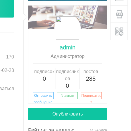
admin
Aдминистратор
170
-02-23
подписок
подписчик
постов
0
285
ов
0
ваться
Отправить
Главная
Подписатьс
сообщение
я
Опубликовать
Рейтинг за неделю
за 24 часа