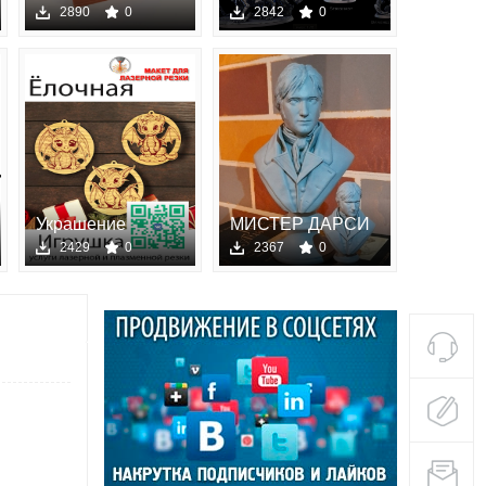
руки
Miniatures —
2890
0
2842
0
Covenant of Grie
Украшение
МИСТЕР ДАРСИ
рождествен
ГОРДОСТЬ
2429
0
2367
0