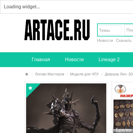
Темы
Новости
Скачать
Главная
Новости
Lineage 2
›
Логово Мастеров
›
Модели для ЧПУ
›
Девушку Лич- 3D 
art
ace
.ru
-
тв
ор
Брелки