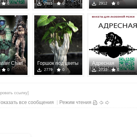
планшет
модели для 3D пе
0
2981
0
2912
0
aster Chief
Горшок под цветы
Адресная
одель
stl - 3D
табличка - Ме
0
2779
0
2733
0
ировать ссылку]
оказать все сообщения
|
Режим чтения