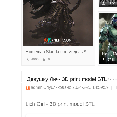
чес
авто
3472
ки
й
сек
то
р
Horseman Standalone модель Stl
Halo, M
д
- STL м
4090
0
2788
Девушку Лич- 3D print model STL
[Скоп
admin
Опубликовано 2024-2-23 14:59:59
|
П
Lich Girl - 3D print model STL