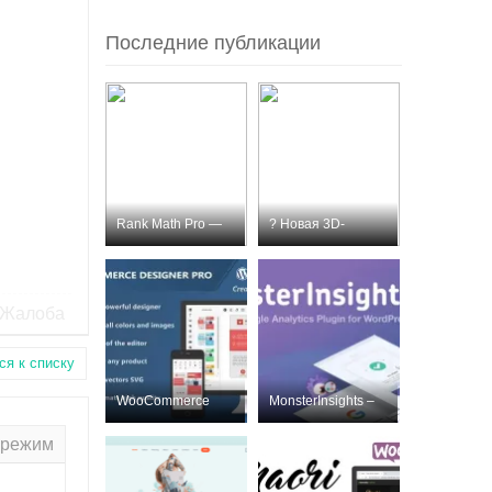
Последние публикации
Rank Math Pro —
? Новая 3D-
премиум SEO-пл
модель для пе
Жалоба
ся к списку
WooCommerce
MonsterInsights –
Designer Pro
Лучший плаг
 режим
Nulled