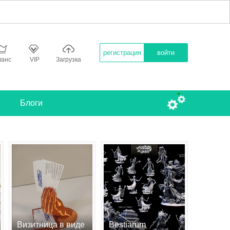
регистрация
войти
ланс
VIP
Загрузка
Блоги
Визитница в виде
Bestiarum