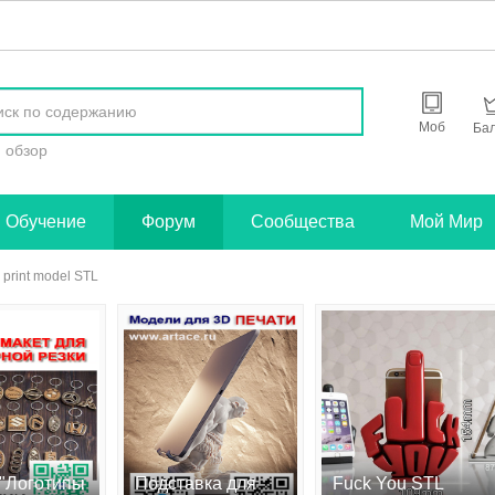
найти
Моб
Ба
обзор
Обучение
Форум
Сообщества
Мой Мир
print model STL
 "Логотипы
Подставка для
Fuck You STL