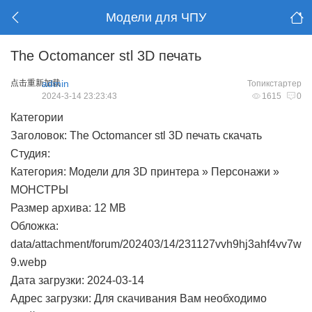
Модели для ЧПУ
The Octomancer stl 3D печать
点击重新加载
admin
Топикстартер
2024-3-14 23:23:43
1615
0
Категории
Заголовок: The Octomancer stl 3D печать скачать
Студия:
Категория: Модели для 3D принтера » Персонажи »
МОНСТРЫ
Размер архива: 12 MB
Обложка:
data/attachment/forum/202403/14/231127vvh9hj3ahf4vv7w
9.webp
Дата загрузки: 2024-03-14
Адрес загрузки: Для скачивания Вам необходимо