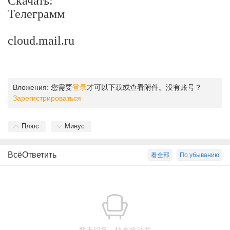
Скачать:
Телеграмм
cloud.mail.ru
Вложения:
您需要
登录
才可以下载或查看附件。没有账号？
Зарегистрироваться
Плюс
Минус
ВсёОтветить
看全部
По убыванию