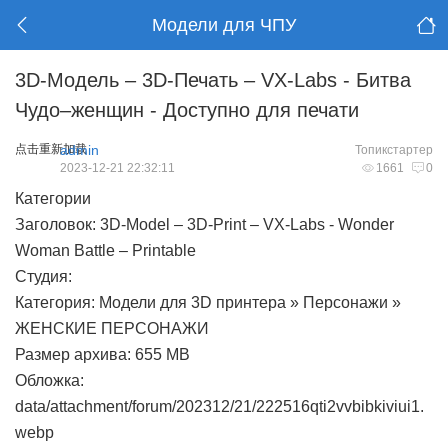
Модели для ЧПУ
3D-Модель – 3D-Печать – VX-Labs - Битва
Чудо–женщин - Доступно для печати
点击重新加载
admin
Топикстартер
2023-12-21 22:32:11
1661
0
Категории
Заголовок: 3D-Model – 3D-Print – VX-Labs - Wonder
Woman Battle – Printable
Студия:
Категория: Модели для 3D принтера » Персонажи »
ЖЕНСКИЕ ПЕРСОНАЖИ
Размер архива: 655 MB
Обложка:
data/attachment/forum/202312/21/222516qti2vvbibkiviui1.
webp