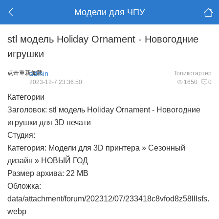
Модели для ЧПУ
stl модель Holiday Ornament - Новогодние
игрушки
点击重新加载
admin
Топикстартер
2023-12-7 23:36:50
1650
0
Категории
Заголовок: stl модель Holiday Ornament - Новогодние
игрушки для 3D печати
Студия:
Категория: Модели для 3D принтера » Сезонный
дизайн » НОВЫЙ ГОД
Размер архива: 22 MB
Обложка:
data/attachment/forum/202312/07/233418c8vfod8z58lllsfs.
webp