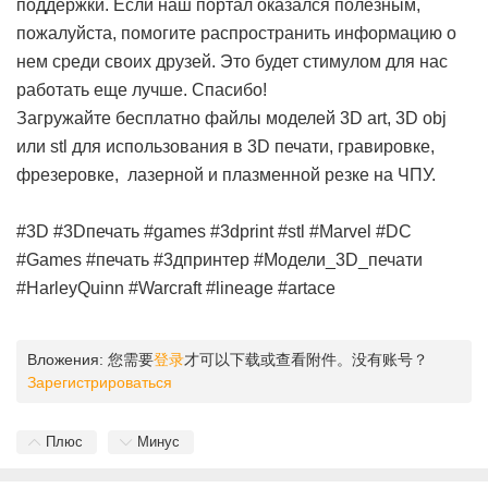
поддержки. Если наш портал оказался полезным,
пожалуйста, помогите распространить информацию о
нем среди своих друзей. Это будет стимулом для нас
работать еще лучше. Спасибо!
Загружайте бесплатно файлы моделей 3D art, 3D obj
или stl для использования в 3D печати, гравировке,
фрезеровке, лазерной и плазменной резке на ЧПУ.
#3D #3Dпечать #games #3dprint #stl #Marvel #DC
#Games #печать #3дпринтер #Модели_3D_печати
#HarleyQuinn #Warcraft #lineage #artace
Вложения:
您需要
登录
才可以下载或查看附件。没有账号？
Зарегистрироваться
Плюс
Минус