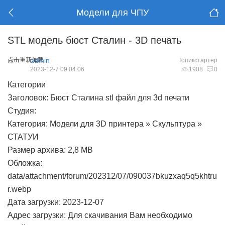
Модели для ЧПУ
STL модель бюст Сталин - 3D печать
点击重新加载
admin
Топикстартер
2023-12-7 09:04:06
1908
0
Категории
Заголовок: Бюст Сталина stl файл для 3d печати
Студия:
Категория: Модели для 3D принтера » Скульптура »
СТАТУИ
Размер архива: 2,8 MB
Обложка:
data/attachment/forum/202312/07/090037bkuzxaq5q5khtru
r.webp
Дата загрузки: 2023-12-07
Адрес загрузки: Для скачивания Вам необходимо