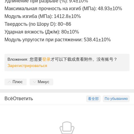
Удлинение при разрыве (%): 9.4±10%
Максимальная прочность на изгиб (МПа): 48.93±10%
Модуль изгиба (МПа): 1412.8±10%
Твердость (по Шору D): 80~86
Ударная вязкость (Дж/м): 80±10%
Модуль упругости при растяжении: 538.41±10%
Вложения:
您需要
登录
才可以下载或查看附件。没有账号？
Зарегистрироваться
Плюс
Минус
ВсёОтветить
看全部
По убыванию