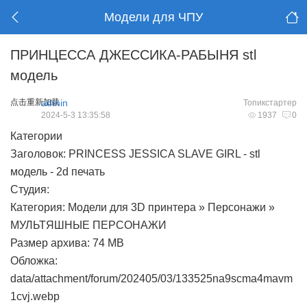
Модели для ЧПУ
ПРИНЦЕССА ДЖЕССИКА-РАБЫНЯ stl
модель
点击重新加载
admin
Топикстартер
2024-5-3 13:35:58
1937
0
Категории
Заголовок: PRINCESS JESSICA SLAVE GIRL - stl
модель - 2d печать
Студия:
Категория: Модели для 3D принтера » Персонажи »
МУЛЬТЯШНЫЕ ПЕРСОНАЖИ
Размер архива: 74 MB
Обложка:
data/attachment/forum/202405/03/133525na9scma4mavm
1cvj.webp