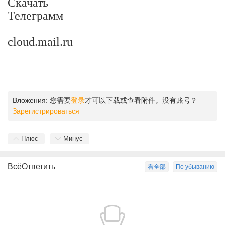
Скачать
Телеграмм
cloud.mail.ru
Вложения:
您需要
登录
才可以下载或查看附件。没有账号？
Зарегистрироваться
Плюс
Минус
ВсёОтветить
看全部
По убыванию