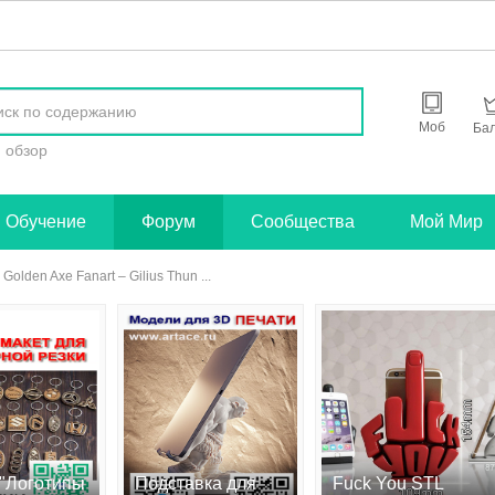
найти
Моб
Ба
обзор
Обучение
Форум
Сообщества
Мой Мир
– Golden Axe Fanart – Gilius Thun ...
 "Логотипы
Подставка для
Fuck You STL