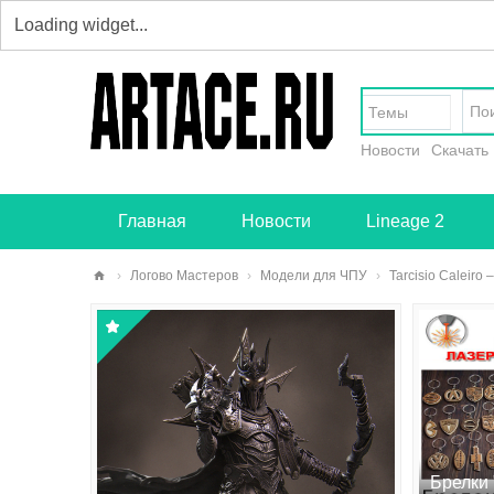
Темы
Новости
Скачать
Главная
Новости
Lineage 2
›
Логово Мастеров
›
Модели для ЧПУ
›
Tarcisio Caleiro 
art
ace
.ru
-
тв
ор
Брелки