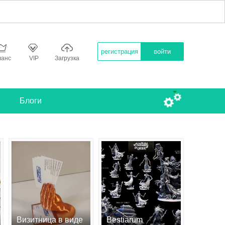
регистрация
войти
ланс
VIP
Загрузка
Блоги
Визитница в виде
Bestiarum