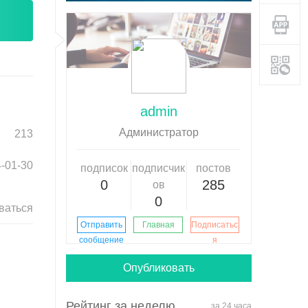
admin
Aдминистратор
213
-01-30
подписок
подписчик
постов
0
285
ов
0
ваться
Отправить
Главная
Подписатьс
сообщение
я
Опубликовать
Рейтинг за неделю
за 24 часа