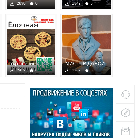
руки
Miniatures —
2890
0
2842
0
Covenant of Grie
Украшение
МИСТЕР ДАРСИ
рождествен
ГОРДОСТЬ
2429
0
2367
0