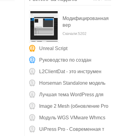
Модифицированная
вер
Скачали:5202
Unreal Script
Руководство по создан
L2ClientDat - это инструмен
Horseman Standalone модель
Stl д
Лучшая тема WordPress для
Image 2 Mesh (обновление Pro
v
Модуль WGS VMware Whmcs
V4.0.2 о
UiPress Pro - Современная т