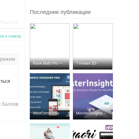
Последние публикации
Жалоба
ся к списку
 режим
Rank Math Pro —
? Новая 3D-
премиум SEO-пл
модель для пе
ться
 баллов
WooCommerce
MonsterInsights –
Designer Pro
Лучший плаг
Nulled