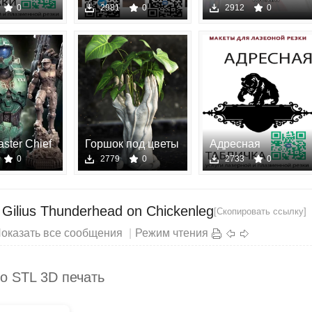
планшет
модели для 3D пе
0
2981
0
2912
0
aster Chief
Горшок под цветы
Адресная
одель
stl - 3D
табличка - Ме
0
2779
0
2733
0
– Gilius Thunderhead on Chickenleg
[Скопировать ссылку]
оказать все сообщения
|
Режим чтения
о STL 3D печать