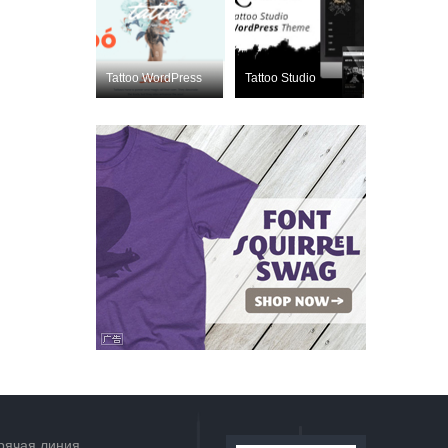
Tattoo WordPress
Tattoo Studio
Nulled
Nulled
ThemeForest 1999
ThemeForest
2260020
рячая линия