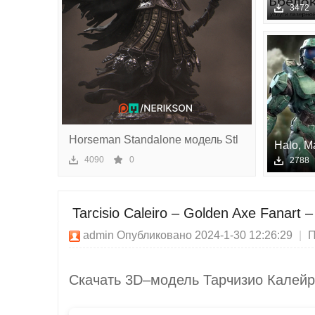
чес
авто
3472
ки
й
сек
то
р
Horseman Standalone модель Stl
Halo, M
д
- STL м
4090
0
2788
Tarcisio Caleiro – Golden Axe Fanart 
admin
Опубликовано 2024-1-30 12:26:29
|
П
Скачать 3D–модель Тарчизио Калейр