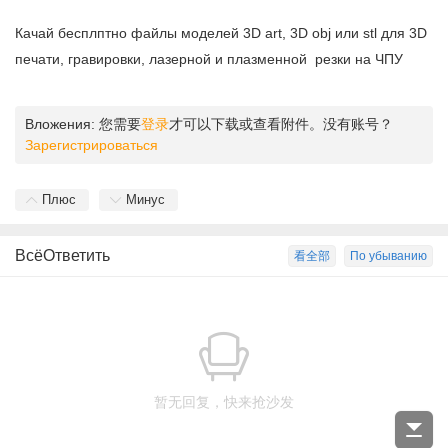
Качай бесплптно файлы моделей 3D art, 3D obj или stl для 3D
печати, гравировки, лазерной и плазменной резки на ЧПУ
Вложения:
您需要
登录
才可以下载或查看附件。没有账号？
Зарегистрироваться
Плюс
Минус
ВсёОтветить
看全部
По убыванию
暂无回复，快来抢沙发