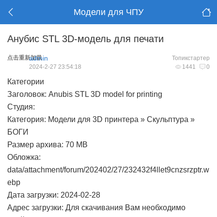
Модели для ЧПУ
Анубис STL 3D-модель для печати
点击重新加载
admin
Топикстартер
2024-2-27 23:54:18
1441
0
Категории
Заголовок: Anubis STL 3D model for printing
Студия:
Категория: Модели для 3D принтера » Скульптура »
БОГИ
Размер архива: 70 MB
Обложка:
data/attachment/forum/202402/27/232432f4llet9cnzsrzptr.w
ebp
Дата загрузки: 2024-02-28
Адрес загрузки: Для скачивания Вам необходимо