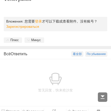
Вложения:
您需要
登录
才可以下载或查看附件。没有账号？
Зарегистрироваться
Плюс
Минус
ВсёОтветить
看全部
По убыванию
暂无回复，快来抢沙发