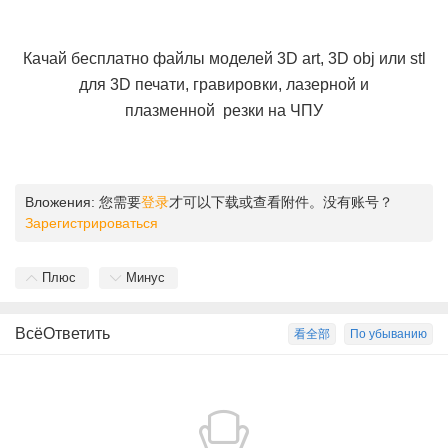
Качай бесплатно файлы моделей 3D art, 3D obj или stl
для 3D печати, гравировки, лазерной и
плазменной резки на ЧПУ
Вложения:
您需要
登录
才可以下载或查看附件。没有账号？
Зарегистрироваться
Плюс
Минус
ВсёОтветить
看全部
По убыванию