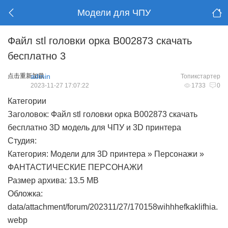
Модели для ЧПУ
Файл stl головки орка B002873 скачать
бесплатно 3
点击重新加载
admin
Топикстартер
2023-11-27 17:07:22
1733
0
Категории
Заголовок: Файл stl головки орка B002873 скачать
бесплатно 3D модель для ЧПУ и 3D принтера
Студия:
Категория: Модели для 3D принтера » Персонажи »
ФАНТАСТИЧЕСКИЕ ПЕРСОНАЖИ
Размер архива: 13.5 MB
Обложка:
data/attachment/forum/202311/27/170158wihhhefkaklifhia.
webp