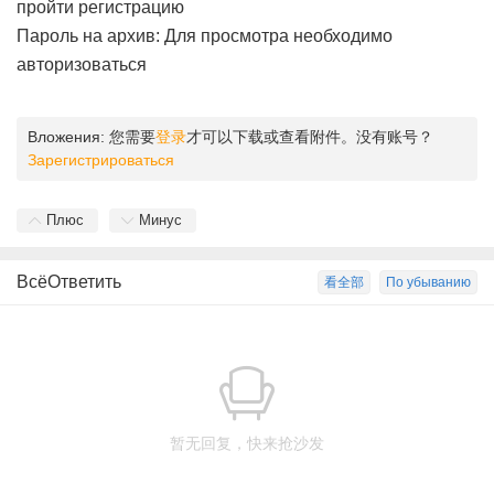
пройти регистрацию
Пароль на архив: Для просмотра необходимо
авторизоваться
Вложения:
您需要
登录
才可以下载或查看附件。没有账号？
Зарегистрироваться
Плюс
Минус
ВсёОтветить
看全部
По убыванию
暂无回复，快来抢沙发