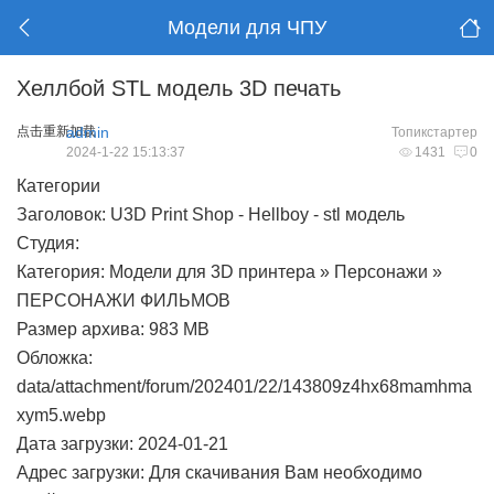
Модели для ЧПУ
Хеллбой STL модель 3D печать
点击重新加载
admin
Топикстартер
2024-1-22 15:13:37
1431
0
Категории
Заголовок: U3D Print Shop - Hellboy - stl модель
Студия:
Категория: Модели для 3D принтера » Персонажи »
ПЕРСОНАЖИ ФИЛЬМОВ
Размер архива: 983 MB
Обложка:
data/attachment/forum/202401/22/143809z4hx68mamhma
xym5.webp
Дата загрузки: 2024-01-21
Адрес загрузки: Для скачивания Вам необходимо