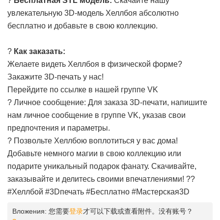
?
Бесплатная STL модель:
Скачайте нашу
увлекательную 3D-модель Хеллбоя абсолютно
бесплатно и добавьте в свою коллекцию.
?
Как заказать:
Желаете видеть Хеллбоя в физической форме?
Закажите 3D-печать у нас!
Перейдите по ссылке в нашей
группе VK
? Личное сообщение: Для заказа 3D-печати, напишите
нам личное сообщение в группе VK, указав свои
предпочтения и параметры.
? Позвольте Хеллбою воплотиться у вас дома!
Добавьте немного магии в свою коллекцию или
подарите уникальный подарок фанату. Скачивайте,
заказывайте и делитесь своими впечатлениями! ??
#Хеллбой #3Dпечать #Бесплатно #Мастерская3D
Вложения:
您需要
登录
才可以下载或查看附件。没有账号？