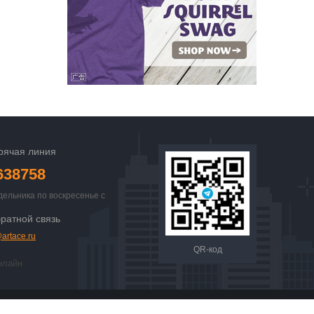
рячая линия
638758
дельника по воскресенье с
 23:00
ратной связь
artace.ru
QR-код
нлайн