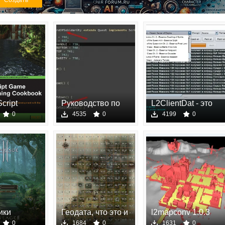
Создать
cript
Руководство по
L2ClientDat - это
создан
инструмен
0
4535
0
4199
0
ики
Геодата, что это и
l2mapconv 1.0.3
 Interface
зач
1.0.3
0
1684
0
1631
0