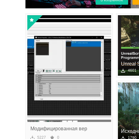
В избранное
чес
ки
й
сек
то
р
Unreal S
4601
Модифицированная вер
Исходн
Essence
5227
0
1790