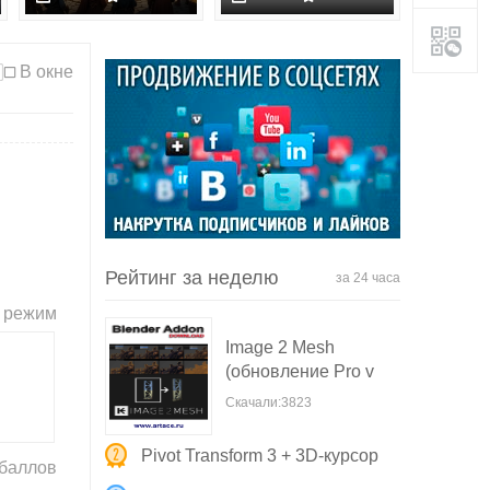
В окне
Рейтинг за неделю
за 24 часа
 режим
Image 2 Mesh
(обновление Pro v
Скачали:3823
Pivot Transform 3 + 3D-курсор
 баллов
Gizm