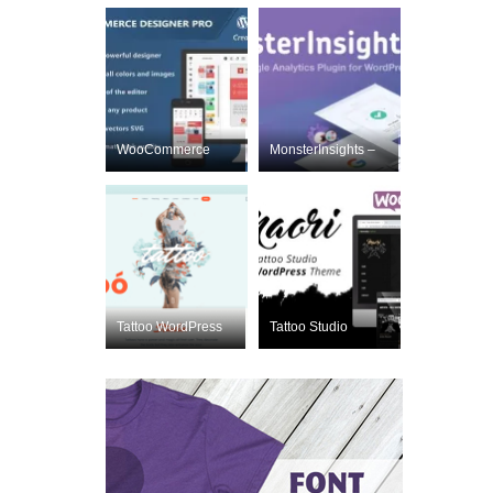
WooCommerce
MonsterInsights –
Designer Pro
Лучший плаг
Nulled
Tattoo WordPress
Tattoo Studio
Nulled
Nulled
ThemeForest 1999
ThemeForest
2260020