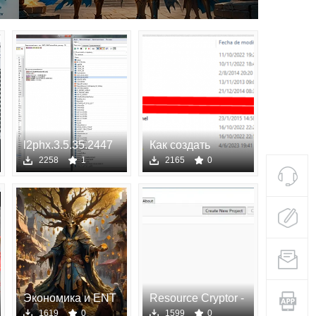
l2phx.3.5.35.2447
Как создать
3.5.35.2447
предмет, с
2258
1
2165
0
Экономика и ENT
Resource Cryptor -
в Lineage 2:
шифрование
1619
0
1599
0