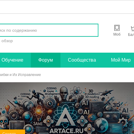
найти
Моб
Ба
обзор
Обучение
Форум
Сообщества
Мой Мир
ибки и Их Исправление
ра