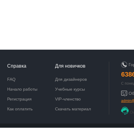
Го
Справка
Для новичков
638
FAQ
Для дизайнеров
С поне
9:00 до
Начало работы
Учебные курсы
Об
Регистрация
VIP-членство
admin@
Как оплатить
Скачать материал
О
Powered by
Discuz!
X3.5
© 2001-2021
Comsenz Inc.