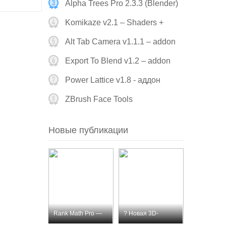
Alpha Trees Pro 2.3.3 (Blender)
Komikaze v2.1 – Shaders +
Assets (Blend
Alt Tab Camera v1.1.1 – addon
Blender
Export To Blend v1.2 – addon
Blender
Power Lattice v1.8 - аддон
Blender
ZBrush Face Tools
Новые публикации
Rank Math Pro —
? Новая 3D-
премиум SEO-пл
модель для пе