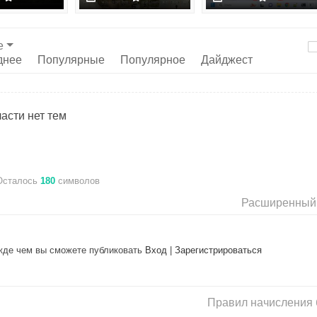
е
днее
Популярные
Популярное
Дайджест
асти нет тем
Осталось
180
символов
Расширенный
ежде чем вы сможете публиковать
Вход
|
Зарегистрироваться
Правил начисления