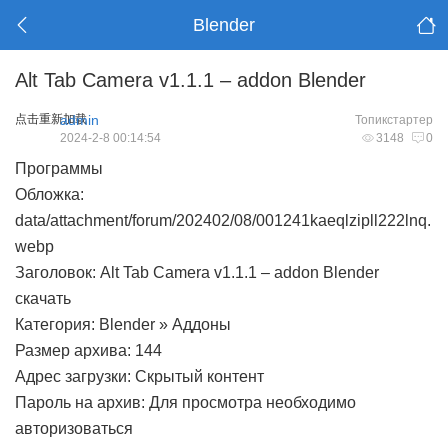
Blender
Alt Tab Camera v1.1.1 – addon Blender
点击重新加载
admin
Топикстартер
2024-2-8 00:14:54
3148
0
Программы
Обложка:
data/attachment/forum/202402/08/001241kaeqlzipll222lnq.
webp
Заголовок: Alt Tab Camera v1.1.1 – addon Blender
скачать
Категория: Blender » Аддоны
Размер архива: 144
Адрес загрузки: Скрытый контент
Пароль на архив: Для просмотра необходимо
авторизоваться