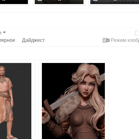
е
лярное
Дайджест
Режим изоб