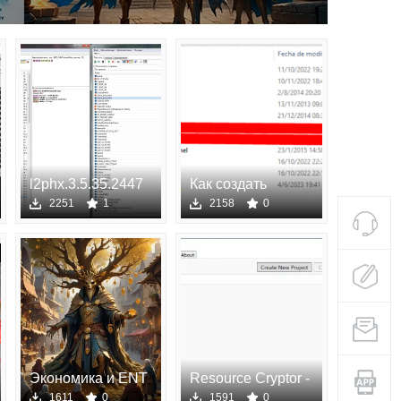
l2phx.3.5.35.2447
Как создать
3.5.35.2447
предмет, с
2251
1
2158
0
Экономика и ENT
Resource Cryptor -
в Lineage 2:
шифрование
1611
0
1591
0