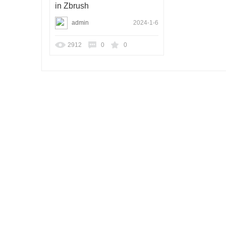
in Zbrush
admin
2024-1-6
2912
0
0