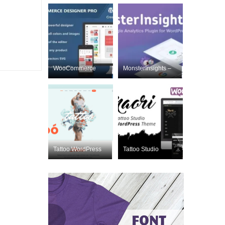
WooCommerce
MonsterInsights –
Designer Pro
Лучший плаг
Nulled
Tattoo WordPress
Tattoo Studio
Nulled
Nulled
ThemeForest 1999
ThemeForest
2260020