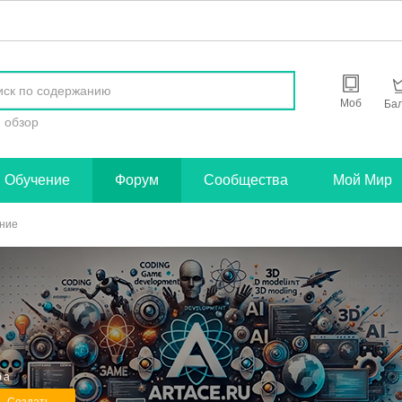
найти
Моб
Ба
обзор
Обучение
Форум
Сообщества
Мой Мир
ние
ра