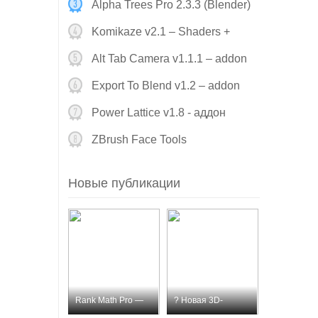
Alpha Trees Pro 2.3.3 (Blender)
Komikaze v2.1 – Shaders +
Assets (Blend
Alt Tab Camera v1.1.1 – addon
Blender
Export To Blend v1.2 – addon
Blender
Power Lattice v1.8 - аддон
Blender
ZBrush Face Tools
Новые публикации
Rank Math Pro —
? Новая 3D-
премиум SEO-пл
модель для пе