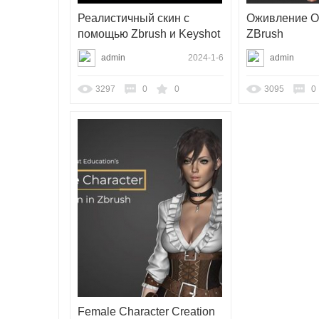
Реалистичный скин с
Оживление О
помощью Zbrush и Keyshot
ZBrush
admin
2024-1-6
admin
3297
0
0
3095
0
Female Character Creation