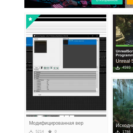
В избранное
чес
ки
й
сек
то
р
Unreal S
4593
Модифицированная вер
Исходн
Essence
5214
0
1786