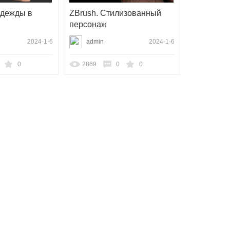
дежды в
ZBrush. Стилизованный
персонаж
2024-1-6
admin
2024-1-6
0
2869
0
0