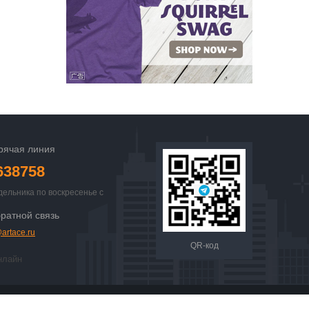
рячая линия
638758
дельника по воскресенье с
 23:00
ратной связь
artace.ru
QR-код
нлайн