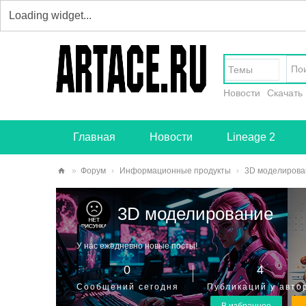
Темы
Новости
Скачать
Главная
Новости
Lineage 2
»
Форум
›
Информационные продукты
›
3D моделирова
art
3D моделирование
ace
.ru
У нас ежедневно новые посты!
-
0
4
тв
Сообщений сегодня
Публикаций у авто
ор