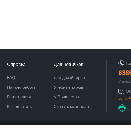
Го
Справка
Для новичков
638
FAQ
Для дизайнеров
С поне
9:00 до
Начало работы
Учебные курсы
Об
Регистрация
VIP-членство
admin@
Как оплатить
Скачать материал
О
Powered by
Discuz!
X3.5
© 2001-2021
Comsenz Inc.