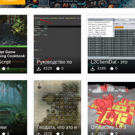
Создать
cript
Руководство по
L2ClientDat - это
создан
инструмен
0
4529
0
4189
0
ики
Геодата, что это и
l2mapconv 1.0.3
 Interface
зач
1.0.3
0
1679
0
1627
0