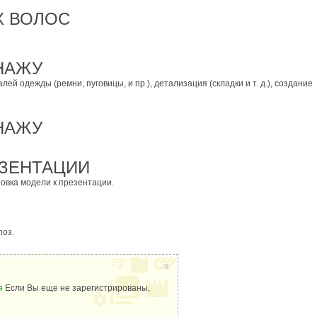
Х ВОЛОС
НАЖУ
й одежды (ремни, пуговицы, и пр.), детализация (складки и т. д.), создание
НАЖУ
ЕЗЕНТАЦИИ
товка модели к презентации.
поз.
x
я
Если Вы еще не зарегистрированы,