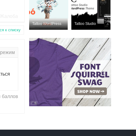
Жалоба
Tattoo WordPress
Tattoo Studio
ся к списку
Nulled
Nulled
ThemeForest 1999
ThemeForest
2260020
 режим
ться
 баллов