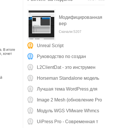
Модифицированная
вер
Скачали:5207
Unreal Script
. В итоге
, хочет
Руководство по создан
L2ClientDat - это инструмен
ой
Horseman Standalone модель
Stl д
Лучшая тема WordPress для
Image 2 Mesh (обновление Pro
v
Модуль WGS VMware Whmcs
V4.0.2 о
UiPress Pro - Современная т