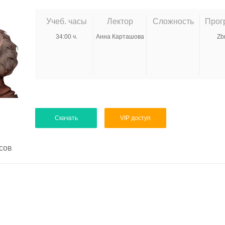
Учеб. часы
Лектор
Сложность
Прог
34:00 ч.
Анна Карташова
Zb
Скачать
VIP доступ
сов