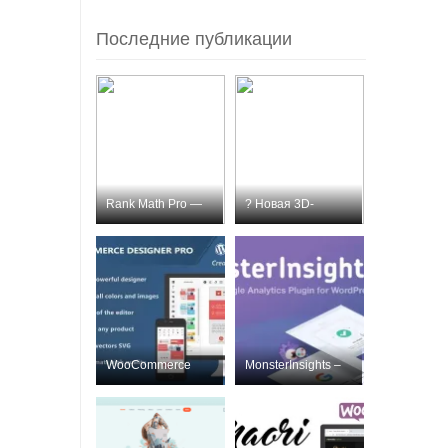
Последние публикации
Rank Math Pro —
? Новая 3D-
премиум SEO-пл
модель для пе
WooCommerce
MonsterInsights –
Designer Pro
Лучший плаг
Nulled