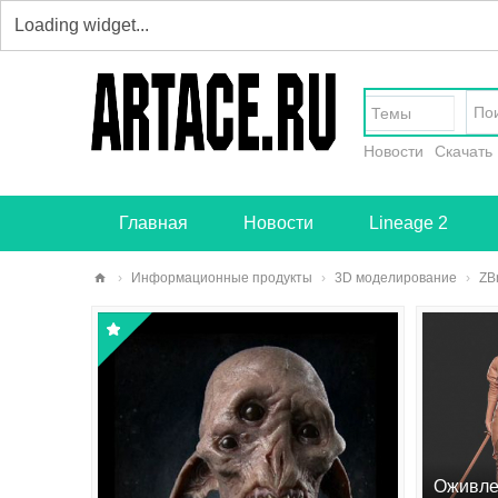
Темы
Новости
Скачать
Главная
Новости
Lineage 2
›
Информационные продукты
›
3D моделирование
›
ZB
art
ace
.ru
-
тв
ор
Оживле