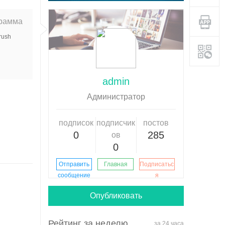
рамма
rush
admin
Aдминистратор
подписок
подписчик
постов
0
285
ов
0
Отправить
Главная
Подписатьс
сообщение
я
Опубликовать
Рейтинг за неделю
за 24 часа