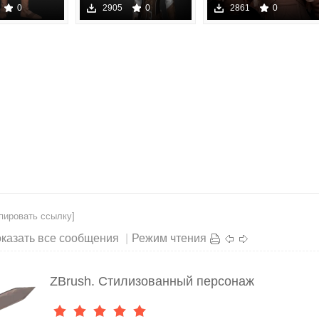
 в ZBrus
Creation in Zbrush
Стилизованный
0
2905
0
2861
0
пе
пировать ссылку]
казать все сообщения
|
Режим чтения
ZBrush. Стилизованный персонаж