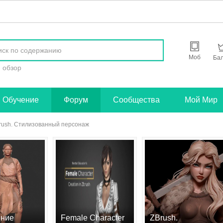
найти
Моб
Ба
обзор
Обучение
Форум
Сообщества
Мой Мир
rush. Стилизованный персонаж
ние
Female Character
ZBrush.