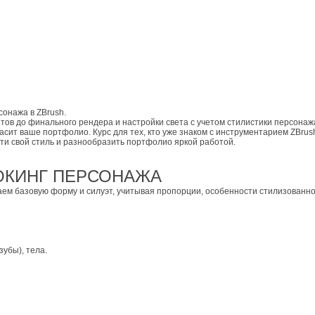
сонажа в ZBrush.
тов до финального рендера и настройки света с учетом стилистики персонажа
сит ваше портфолио. Курс для тех, кто уже знаком с инструментарием ZBrush
ти свой стиль и разнообразить портфолио яркой работой.
ОКИНГ ПЕРСОНАЖА
аем базовую форму и силуэт, учитывая пропорции, особенности стилизованн
зубы), тела.