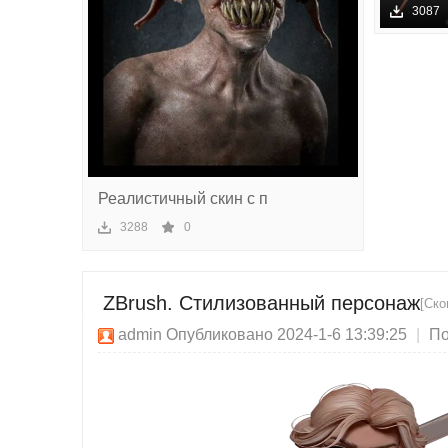
чес
Одежды
3087
ки
й
сек
то
р
Реалистичный скин с п
3288
0
ZBrush. Стилизованный персонаж
[Ско
admin
Опубликовано 2024-1-6 13:39:25
|
По