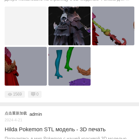
1569
0
点击重新加载
admin
2024-4-21
Hilda Pokemon STL модель - 3D печать
Погрузитесь в мир Pokemon с нашей красивой 3D моделью ...