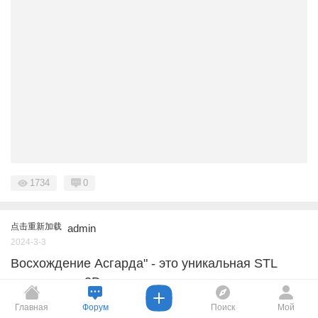
1734
0
点击重新加载
admin
2024-3-3
Восхождение Асгарда" - это уникальная STL
модель для 3D печати
"Восхождение Асгарда" - это уникальная STL модель д ...
Главная
Форум
Поиск
Мой