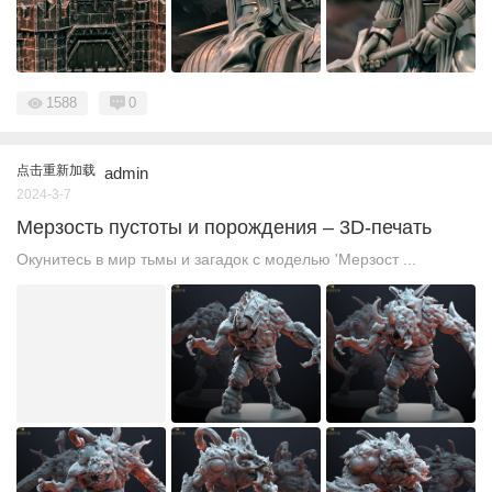
1588
0
点击重新加载
admin
2024-3-7
Мерзость пустоты и порождения – 3D-печать
Окунитесь в мир тьмы и загадок с моделью 'Мерзост ...