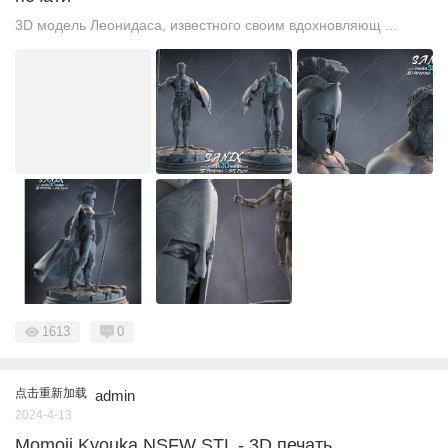
3D модель Леонидаса, известного своим вдохновляющ ...
1613
0
点击重新加载
admin
2024-4-13
Momoji Kyouka NSFW STL - 3D печать