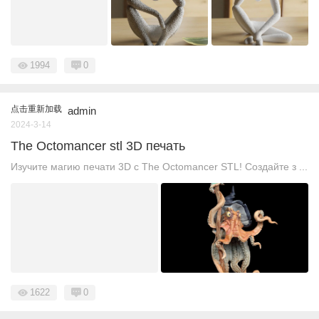
1994
0
点击重新加载
admin
2024-3-14
The Octomancer stl 3D печать
Изучите магию печати 3D с The Octomancer STL! Создайте з ...
1622
0