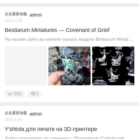
点击重新加载
admin
2024-4-28
Bestiarum Miniatures — Covenant of Grief
На нашем сайте вы можете скачать модели Bestiarum Miniat ...
2860
0
点击重新加载
admin
2024-4-23
Y'shtola для печати на 3D-принтере
Добро пожаловать на страницу с 3D-моделью Y'shtola для ...