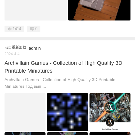
1414
0
点击重新加载
admin
2024-4-4
Archvillain Games - Collection of High Quality 3D
Printable Miniatures
Archvillain Games - Collection of High Quality 3D Printable
Miniatures Год вып ...