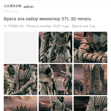
点击重新加载
admin
2024-3-10
Врата зла набор миниатюр STL 3D печать
⚜️ ГЛАВА 40 - Релиз в ноябре 2023 года - Врата зла Сау ...