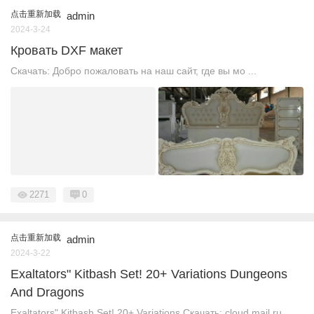
点击重新加载
admin
2024-3-24
Кровать DXF макет
Скачать: Добро пожаловать на наш сайт, где вы мо ...
2271
0
点击重新加载
admin
2024-3-22
Exaltators" Kitbash Set! 20+ Variations Dungeons
And Dragons
Exaltators" Kitbash Set! 20+ Variations Скачать: cloud.mail.ru