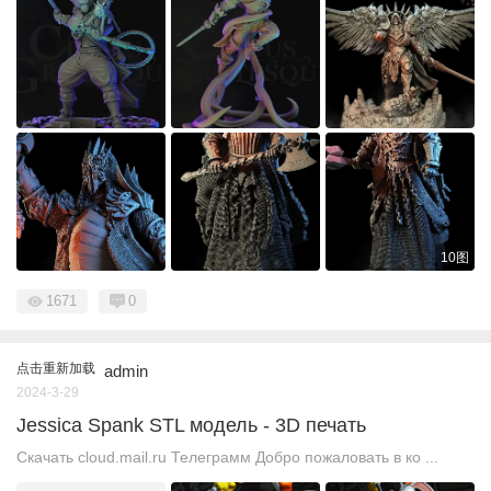
10图
1671
0
点击重新加载
admin
2024-3-29
Jessica Spank STL модель - 3D печать
Скачать cloud.mail.ru Телеграмм Добро пожаловать в ко ...