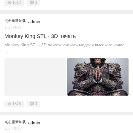
1512
0
点击重新加载
admin
2024-3-19
Monkey King STL - 3D печать
Monkey King STL - 3D печать: скачать модели высокого качес
...
1575
0
点击重新加载
admin
2024-3-17