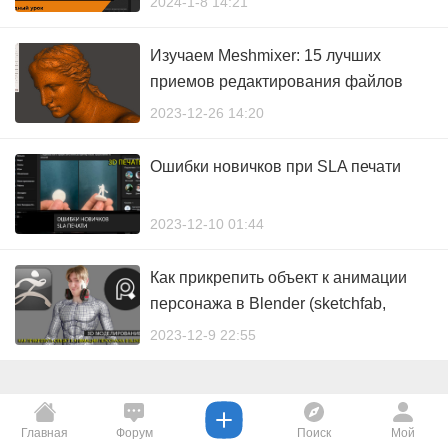
2024-1-8 14:21
Изучаем Meshmixer: 15 лучших
приемов редактирования файлов
STL для 3D печати.
2023-12-26 14:20
Ошибки новичков при SLA печати
2023-12-10 01:44
Как прикрепить объект к анимации
персонажа в Blender (sketchfab,
AutoRig, перенос анимации)
2023-12-9 22:55
Главная
Форум
Поиск
Мой