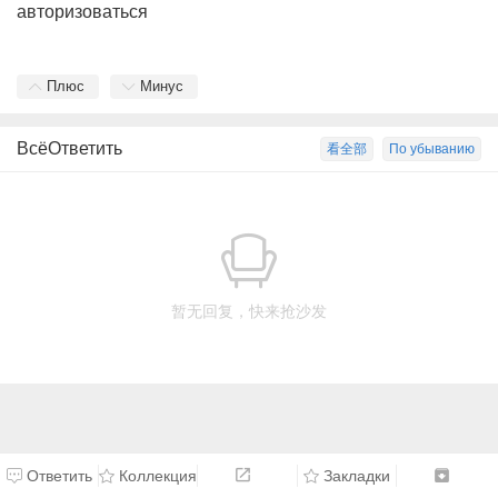
авторизоваться
Плюс
Минус
ВсёОтветить
看全部
По убыванию
暂无回复，快来抢沙发
Ответить
Коллекция
Закладки