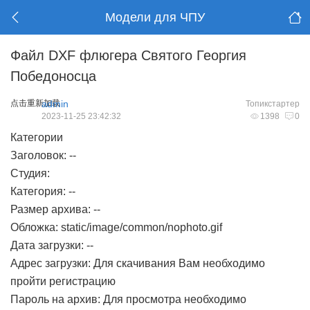
Модели для ЧПУ
Файл DXF флюгера Святого Георгия
Победоносца
点击重新加载
admin
Топикстартер
2023-11-25 23:42:32
1398
0
Категории
Заголовок:
--
Студия:
Категория:
--
Размер архива:
--
Обложка: static/image/common/nophoto.gif
Дата загрузки:
--
Адрес загрузки: Для скачивания Вам необходимо
пройти регистрацию
Пароль на архив: Для просмотра необходимо