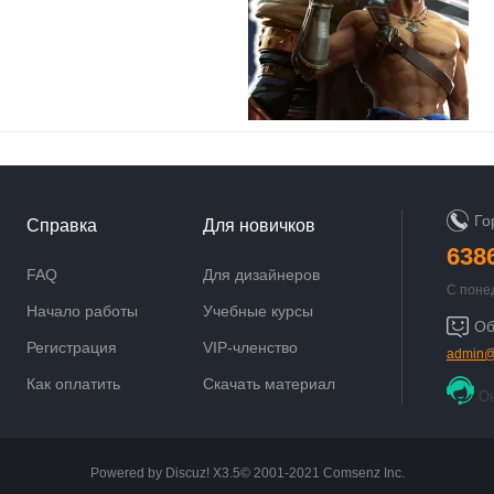
Го
Справка
Для новичков
638
FAQ
Для дизайнеров
С поне
9:00 до
Начало работы
Учебные курсы
Об
Регистрация
VIP-членство
admin@
Как оплатить
Скачать материал
О
Powered by
Discuz!
X3.5
© 2001-2021
Comsenz Inc.