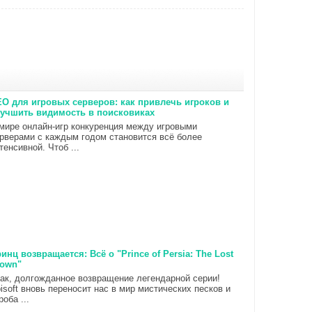
O для игровых серверов: как привлечь игроков и
учшить видимость в поисковиках
мире онлайн-игр конкуренция между игровыми
рверами с каждым годом становится всё более
тенсивной. Чтоб ...
инц возвращается: Всё о "Prince of Persia: The Lost
rown"
ак, долгожданное возвращение легендарной серии!
isoft вновь переносит нас в мир мистических песков и
роба ...