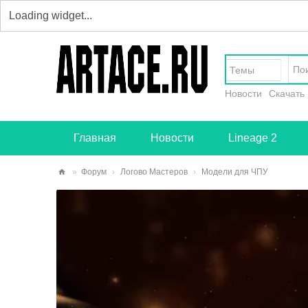
Темы
Новости
Скачать
Главная
Новости
Lineage 2
»
Форум
›
Логово Мастеров
›
Модели для ЧПУ
art
ace
.ru
-
тв
ор