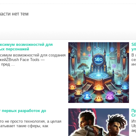
асти нет тем
Максимум возможностей для
SE
ых персонажей
ул
ксимум возможностей для создания
В 
жейZBrush Face Tools —
се
пред ...
ин
т первых разработок до
Пр
C
то не просто технология, а целая
Ит
ватывает такие сферы, как
Ub
ак