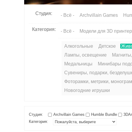
чес
ки
Студия:
- Всё -
Archvillain Games
Hum
й
сек
Категория:
- Всё -
Модели для 3D принте
то
р
Алкогольные
Детское
Жив
Лампы, освещение
Магниты,
Медальницы
Минибары подс
Сувениры, подарки, безделушк
Фоторамки, метрики, моногра
Новогодние игрушки
Студия:
Archvillain Games
Humble Bundle
3DArt
Категория: