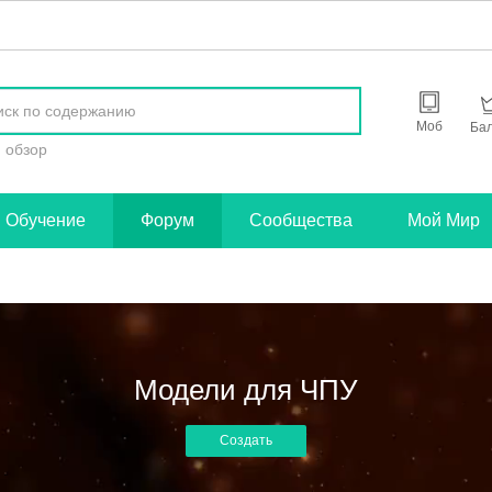
найти
Моб
Ба
обзор
Обучение
Форум
Сообщества
Мой Мир
Модели для ЧПУ
Создать