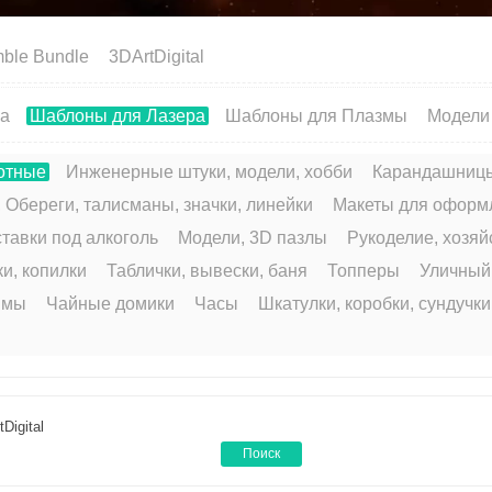
ble Bundle
3DArtDigital
ра
Шаблоны для Лазера
Шаблоны для Плазмы
Модели
отные
Инженерные штуки, модели, хобби
Карандашницы
 Обереги, талисманы, значки, линейки
Макеты для оформ
тавки под алкоголь
Модели, 3D пазлы
Рукоделие, хозяй
и, копилки
Таблички, вывески, баня
Топперы
Уличный
ммы
Чайные домики
Часы
Шкатулки, коробки, сундучк
Digital
Поиск