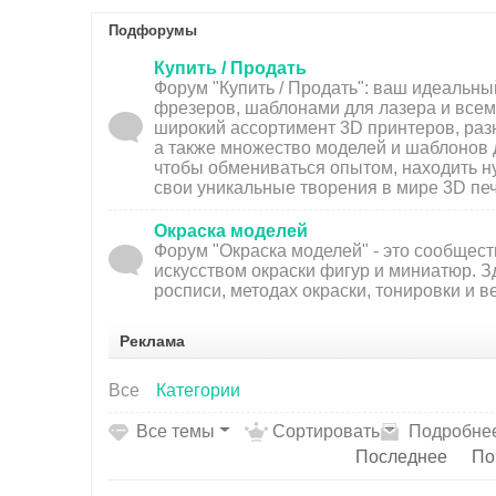
Подфорумы
Купить / Продать
Форум "Купить / Продать": ваш идеальн
фрезеров, шаблонами для лазера и всем,
широкий ассортимент 3D принтеров, раз
а также множество моделей и шаблонов 
чтобы обмениваться опытом, находить н
свои уникальные творения в мире 3D печ
Окраска моделей
Форум "Окраска моделей" - это сообщес
искусством окраски фигур и миниатюр. З
росписи, методах окраски, тонировки и 
Реклама
Все
Категории
Все темы
Сортировать
Подробне
Последнее
По