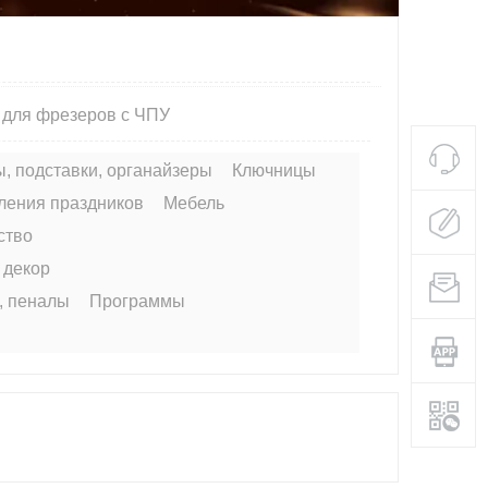
 для фрезеров с ЧПУ
, подставки, органайзеры
Ключницы
ления праздников
Мебель
ство
 декор
и, пеналы
Программы