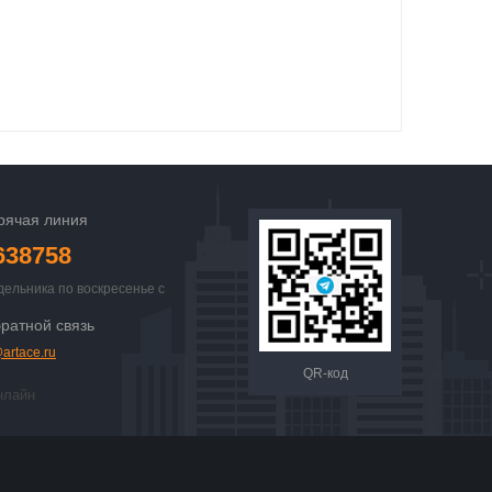
рячая линия
638758
дельника по воскресенье с
 23:00
ратной связь
artace.ru
QR-код
нлайн