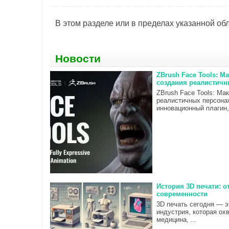
В этом разделе или в пределах указанной обл
Новости
ZBrush Face Tools: 
создания реалистичн
ZBrush Face Tools: Ма
реалистичных персона
инновационный плагин, 
История 3D печати: о
современности
3D печать сегодня — э
индустрия, которая ох
медицина, ...