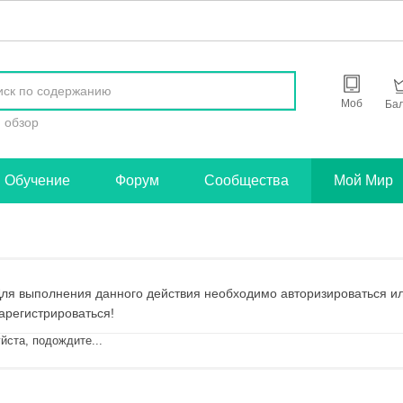
найти
Моб
Ба
обзор
Обучение
Форум
Сообщества
Мой Мир
ля выполнения данного действия необходимо авторизироваться и
арегистрироваться!
ста, подождите...