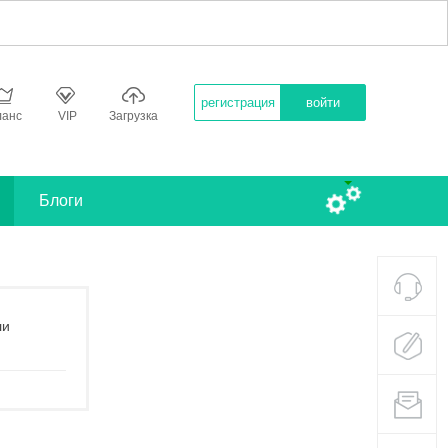
регистрация
войти
ланс
VIP
Загрузка
Блоги
ли