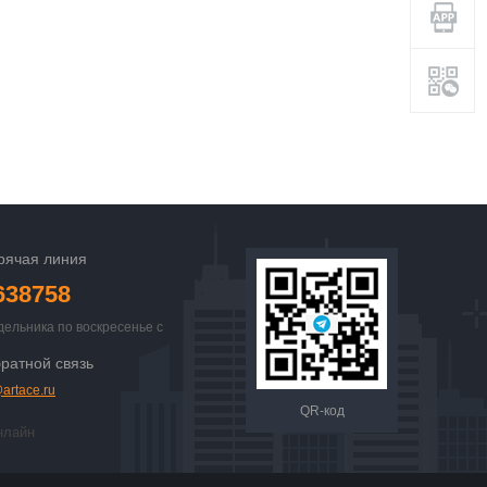
рячая линия
638758
дельника по воскресенье с
 23:00
ратной связь
artace.ru
QR-код
нлайн