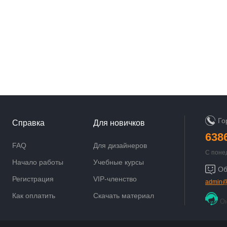
Го
Справка
Для новичков
638
FAQ
Для дизайнеров
С поне
9:00 до
Начало работы
Учебные курсы
Об
Регистрация
VIP-членство
admin@
Как оплатить
Скачать материал
О