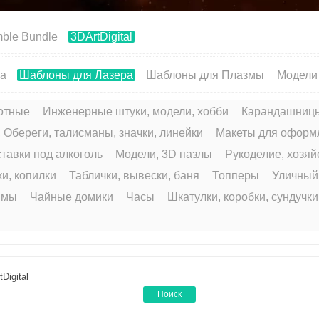
ble Bundle
3DArtDigital
ра
Шаблоны для Лазера
Шаблоны для Плазмы
Модели
отные
Инженерные штуки, модели, хобби
Карандашницы
 Обереги, талисманы, значки, линейки
Макеты для оформ
тавки под алкоголь
Модели, 3D пазлы
Рукоделие, хозяй
и, копилки
Таблички, вывески, баня
Топперы
Уличный
ммы
Чайные домики
Часы
Шкатулки, коробки, сундучк
Digital
Поиск