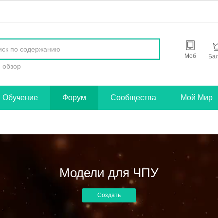
найти
Моб
Ба
обзор
Обучение
Форум
Сообщества
Мой Мир
Модели для ЧПУ
Создать