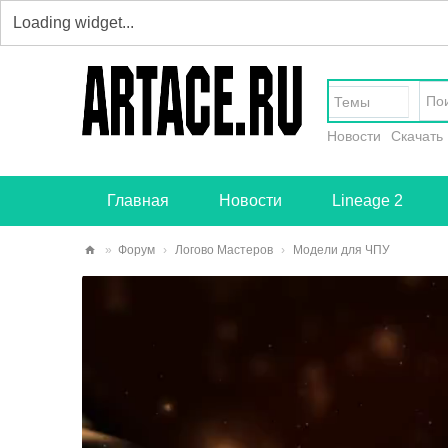
Темы
Новости
Скачать
Главная
Новости
Lineage 2
»
Форум
›
Логово Мастеров
›
Модели для ЧПУ
art
ace
.ru
-
тв
ор