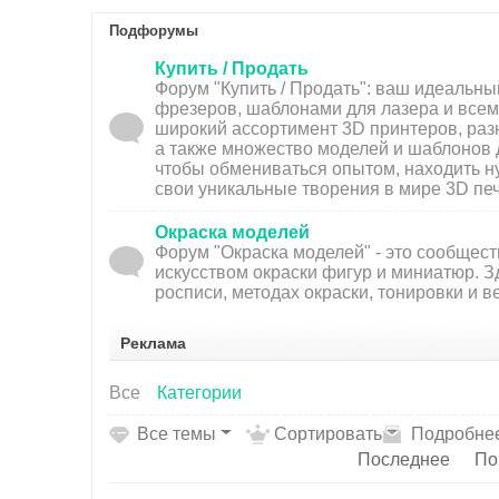
Подфорумы
Купить / Продать
Форум "Купить / Продать": ваш идеальн
фрезеров, шаблонами для лазера и всем,
широкий ассортимент 3D принтеров, раз
а также множество моделей и шаблонов 
чтобы обмениваться опытом, находить н
свои уникальные творения в мире 3D печ
Окраска моделей
Форум "Окраска моделей" - это сообщес
искусством окраски фигур и миниатюр. З
росписи, методах окраски, тонировки и 
Реклама
Все
Категории
Все темы
Сортировать
Подробне
Последнее
По