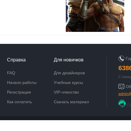
Го
Справка
Для новичков
638
FAQ
Для дизайнеров
С поне
9:00 до
Начало работы
Учебные курсы
Об
Регистрация
VIP-членство
admin@
Как оплатить
Скачать материал
О
Powered by
Discuz!
X3.5
© 2001-2021
Comsenz Inc.