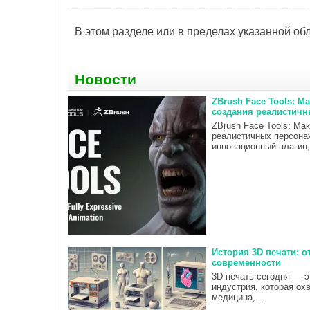
В этом разделе или в пределах указанной обл
Новости
ZBrush Face Tools: 
создания реалистичн
ZBrush Face Tools: Ма
реалистичных персона
инновационный плагин, 
История 3D печати: о
современности
3D печать сегодня — э
индустрия, которая ох
медицина, ...