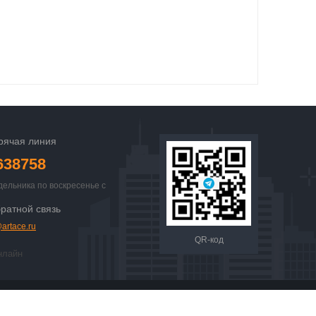
рячая линия
638758
дельника по воскресенье с
 23:00
ратной связь
artace.ru
QR-код
нлайн