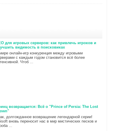
O для игровых серверов: как привлечь игроков и
учшить видимость в поисковиках
мире онлайн-игр конкуренция между игровыми
рверами с каждым годом становится всё более
тенсивной. Чтоб ...
инц возвращается: Всё о "Prince of Persia: The Lost
rown"
ак, долгожданное возвращение легендарной серии!
isoft вновь переносит нас в мир мистических песков и
роба ...