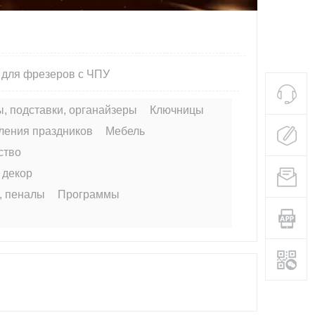
 для фрезеров с ЧПУ
, подставки, органайзеры
Ключницы
ления праздников
Мебель
ство
 декор
и, пеналы
Программы