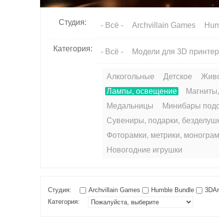
чес
ки
Студия:
- Всё -
Archvillain Games
Hum
й
сек
Категория:
- Всё -
Модели для 3D принте
то
р
Алкогольные
Детское
Жив
Лампы, освещение
Магниты,
Медальницы
Минибары подс
Сувениры, подарки, безделушк
Фоторамки, метрики, моногра
Новогодние игрушки
Студия:
Archvillain Games
Humble Bundle
3DArt
Категория: