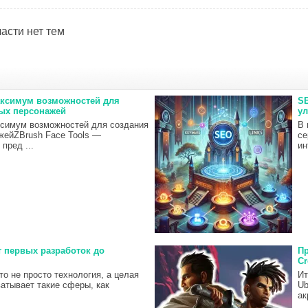
асти нет тем
Максимум возможностей для
SE
ых персонажей
ул
ксимум возможностей для создания
В 
жейZBrush Face Tools —
се
пред ...
ин
т первых разработок до
Пр
C
то не просто технология, а целая
Ит
ватывает такие сферы, как
Ub
ак